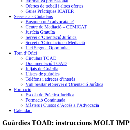
Normativa professional
Ofertes de treball i altres ofertes
Guies Pràctiques ICATER
Serveis als Ciutadans
Busqueu un/a advocat/da?
Centre de Mediació – CEMICAT
Justícia Gratuïta
Servei d’Orientació Jurídica
Servei d’Orientació en Mediació
Llei Segona Oportunitat
Torn d’Ofici
Circulars TOAD
Documentació TOAD
Jutjats de Guàrdia
Llistes de guàrdies
Telèfons i adreces d’interès
Vull prestar el Servei d’Orientació Jurídica
Formació
Escola de Pràctica Jurídica
Formació Continuada
Màsters i Cursos d’Accés a l’Advocacia
Calendari
Guàrdies TOAD: instruccions MOLT IMPO