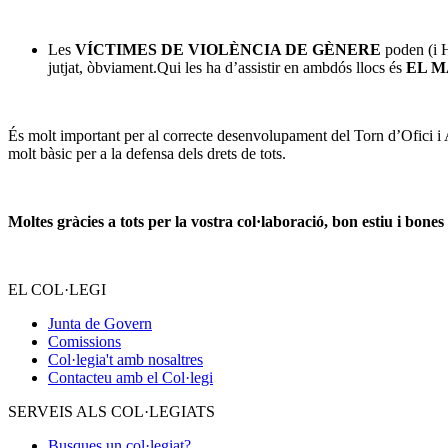
–
Les
VÍCTIMES DE VIOLÈNCIA DE GÈNERE
poden (i 
jutjat, òbviament.Qui les ha d’assistir en ambdós llocs és
EL M
És molt important per al correcte desenvolupament del Torn d’Ofici i A
molt bàsic per a la defensa dels drets de tots.
–
Moltes gràcies a tots per la vostra col·laboració, bon estiu i bones
EL COL·LEGI
Junta de Govern
Comissions
Col·legia't amb nosaltres
Contacteu amb el Col·legi
SERVEIS ALS COL·LEGIATS
Busques un col·legiat?