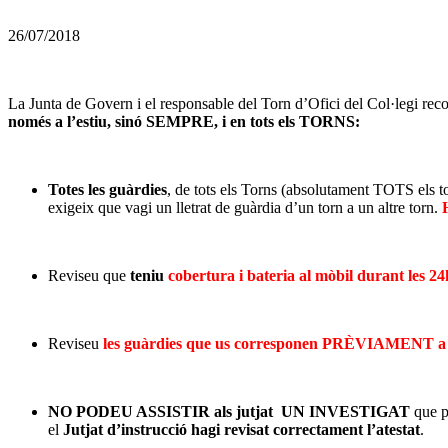
26/07/2018
La Junta de Govern i el responsable del Torn d’Ofici del Col·legi rec
només a l’estiu, sinó SEMPRE, i en tots els TORNS:
–
Totes les guàrdies
, de tots els Torns (absolutament TOTS els t
exigeix que vagi un lletrat de guàrdia d’un torn a un altre torn.
–
Reviseu que
teniu
cobertura i bateria al mòbil durant les 24
–
Reviseu
les guàrdies que us corresponen PRÈVIAMENT a l
–
NO PODEU ASSISTIR als jutjat UN INVESTIGAT
que p
el
Jutjat d’instrucció hagi revisat correctament l’atestat
.