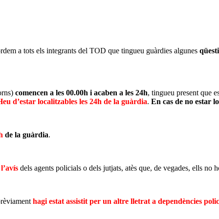
ordem a tots els integrants del TOD que tingueu guàrdies algunes
qüest
orns)
comencen a les 00.00h i acaben a les 24h
, tingueu present que e
Heu d’estar localitzables les 24h de la guàrdia
.
En cas de no estar
h
de la guàrdia
.
’avís
dels agents policials o dels jutjats, atès que, de vegades, ells no
rèviament
hagi estat assistit per un altre lletrat a dependències polic