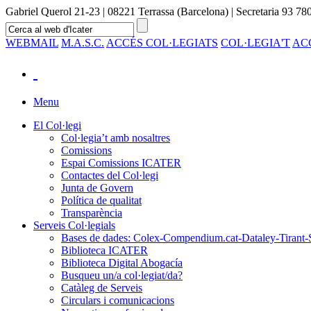
Gabriel Querol 21-23 | 08221 Terrassa (Barcelona) | Secretaria 93 780
WEBMAIL
M.A.S.C.
ACCÉS COL·LEGIATS
COL·LEGIA'T
AC
Menu
El Col·legi
Col·legia’t amb nosaltres
Comissions
Espai Comissions ICATER
Contactes del Col·legi
Junta de Govern
Política de qualitat
Transparència
Serveis Col·legials
Bases de dades: Colex-Compendium.cat-Dataley-Tirant-
Biblioteca ICATER
Biblioteca Digital Abogacía
Busqueu un/a col·legiat/da?
Catàleg de Serveis
Circulars i comunicacions