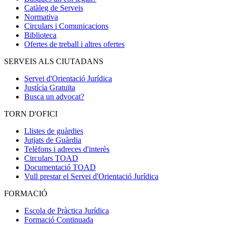
Catàleg de Serveis
Normativa
Circulars i Comunicacions
Biblioteca
Ofertes de treball i altres ofertes
SERVEIS ALS CIUTADANS
Servei d'Orientació Jurídica
Justícia Gratuïta
Busca un advocat?
TORN D'OFICI
Llistes de guàrdies
Jutjats de Guàrdia
Telèfons i adreces d'interès
Circulars TOAD
Documentació TOAD
Vull prestar el Servei d'Orientació Jurídica
FORMACIÓ
Escola de Pràctica Jurídica
Formació Continuada