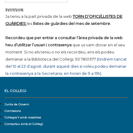
31/07/2015
Ja teniu a la part privada de la web
TORN D’OFICI/LLISTES DE
GUÀRDIES
les
llistes de guàrdies del mes de setembre.
Recordeu que per entrar a consultar l’àrea privada de la web
heu d’utilitzar l’usuari i contrasenya
que us vam donar en el seu
moment. Si no els teniu o no els recordeu, ens els podeu
demanar a la Biblioteca del Col·legi, 93 7801377
(tindrem tancat
del 10 al 23 d’agost, durant aquest dies si voleu podeu demanar
la contrasenya a la Secretaria, en horari de 9 a 15h).
EL COL·LEGI
Junta de Govern
Comissions
Col·legia't amb nosaltres
Contacteu amb el Col·legi