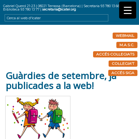
Gabriel Querol 21-23 | 08221 Terrassa (Barcelona) | Secretaria 93 780 13 66 |
Biblioteca 93 780 13 77 |
secretaria@icater.org
WEBMAIL
M.A.S.C.
ACCÉS COL·LEGIATS
COL·LEGIA'T
Guàrdies de setembre, ja
ACCÉS SIGA
publicades a la web!