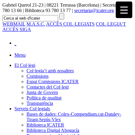
Gabriel Querol 21-23 | 08221 Terrassa (Barcelona) | Secretaria 93
780 13 66 | Biblioteca 93 780 13 77 |
secretaria@icater.org
WEBMAIL
M.A.S.C.
ACCÉS COL·LEGIATS
COL·LEGIA'T
ACCÉS SIGA
Menu
El Col·legi
Col·legia’t amb nosaltres
Comissions
Espai Comissions ICATER
Contactes del Col·legi
Junta de Govern
Política de qualitat
Transparència
Serveis Col·legials
Bases de dades: Colex-Compendium.cat-Dataley-
Tirant-Sepín-Vlex
Biblioteca ICATER
Biblioteca Digital Abogacía