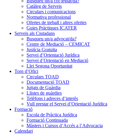
Busqueu un/a col·legiat/da?
Catàleg de Serveis
Circulars i comunicacions
Normativa professional
Ofertes de treball i altres ofertes
Guies Pràctiques ICATER
Serveis als Ciutadans
Busqueu un/a advocat/da?
Centre de Mediació – CEMICAT
Justícia Gratuïta
Servei d’Orientació Jurídica
Servei d’Orientació en Mediació
Llei Segona Oportunitat
Torn d’Ofici
Circulars TOAD
Documentació TOAD
Jutjats de Guàrdia
Llistes de guàrdies
Telèfons i adreces d’interès
Vull prestar el Servei d’Orientació Jurídica
Formació
Escola de Pràctica Jurídica
Formació Continuada
Màsters i Cursos d’Accés a l’Advocacia
Calendari