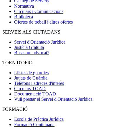
Catàleg de Serveis
Normativa
Circulars i Comunicacions
Biblioteca
Ofertes de treball i altres ofertes
SERVEIS ALS CIUTADANS
Servei d'Orientació Jurídica
Justícia Gratuïta
Busca un advocat?
TORN D'OFICI
Llistes de guàrdies
Jutjats de Guàrdia
Telèfons i adreces d'interès
Circulars TOAD
Documentació TOAD
Vull prestar el Servei d'Orientació Jurídica
FORMACIÓ
Escola de Pràctica Jurídica
Formació Continuada