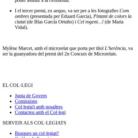
poder assistir a la cerimònia.
I el tercer premi, ex aequo, va ser per a les fotografies
Com
ombres
(presentada per Eduard Garcia),
Pintant de colors la
ciutat
(de Blas García Ortuño) i
Cel rogent…!
(de Maria
Vidal).
Mylène Marcet, amb el microrelat que porta per títol
L’herència
, va
ser la guanyadora del premi del 2n Concurs de Microrelats.
EL COL·LEGI
Junta de Govern
Comissions
Col·legia't amb nosaltres
Contacteu amb el Col·legi
SERVEIS ALS COL·LEGIATS
Busques un col·legiat?