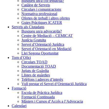
Busqueu un/a col·legiat/da?
Catàleg de Serveis
Circulars i comunicacions
Normativa professional
Ofertes de treball i altres ofertes
Guies Pràctiques ICATER
Serveis als Ciutadans
Busqueu un/a advocat/da?
Centre de Mediació – CEMICAT
Justícia Gratuïta
Servei d’Orientació Jurídica
Servei d’Orientació en Mediació
Llei Segona Oportunitat
Torn d’Ofici
Circulars TOAD
Documentació TOAD
Jutjats de Guàrdia
Llistes de guàrdies
Telèfons i adreces d’interès
Vull prestar el Servei d’Orientació Jurídica
Formació
Escola de Pràctica Jurídica
Formació Continuada
Màsters i Cursos d’Accés a l’Advocacia
Calendari