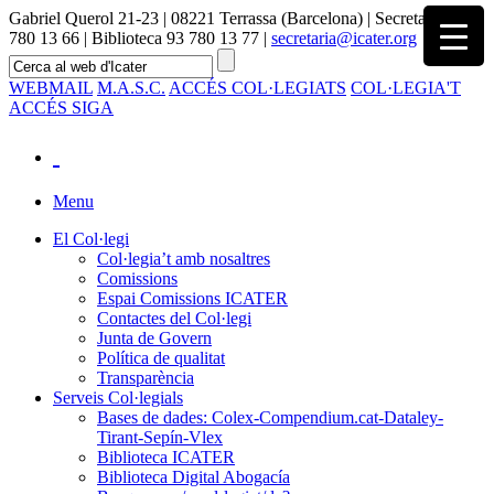
Gabriel Querol 21-23 | 08221 Terrassa (Barcelona) | Secretaria 93
780 13 66 | Biblioteca 93 780 13 77 |
secretaria@icater.org
WEBMAIL
M.A.S.C.
ACCÉS COL·LEGIATS
COL·LEGIA'T
ACCÉS SIGA
Menu
El Col·legi
Col·legia’t amb nosaltres
Comissions
Espai Comissions ICATER
Contactes del Col·legi
Junta de Govern
Política de qualitat
Transparència
Serveis Col·legials
Bases de dades: Colex-Compendium.cat-Dataley-
Tirant-Sepín-Vlex
Biblioteca ICATER
Biblioteca Digital Abogacía