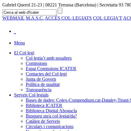
Gabriel Querol 21-23 | 08221 Terrassa (Barcelona) | Secretaria 93 780
WEBMAIL
M.A.S.C.
ACCÉS COL·LEGIATS
COL·LEGIA'T
AC
Menu
El Col·legi
Col·legia’t amb nosaltres
Comissions
Espai Comissions ICATER
Contactes del Col·legi
Junta de Govern
Política de qualitat
Transparència
Serveis Col·legials
Bases de dades: Colex-Compendium.cat-Dataley-Tirant-
Biblioteca ICATER
Biblioteca Digital Abogacía
Busqueu un/a col·legiat/da?
Catàleg de Serveis
Circulars i comunicacions