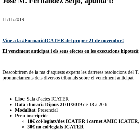
José M. Fernández Seijo, apunta’t!
11/11/2019
Vine a la #FormacióICATER del proper 21 de novembre!
El venciment anticipat i els seus efectes en les execucions hipot
Descobrirem de la ma d’aquests experts les darreres resolucions del TJ
pronunciaments dels diversos tribunals sobre el venciment anticipat.
Lloc
: Sala d’actes ICATER
Data i horari:
Dijous 21/11/2019
de 18 a 20 h
Modalitat
: Presencial
Preu inscripció
:
10€ col·legiats/des ICATER i carnet AMIC ICATER
30€ no col·legiats ICATER