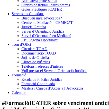
Normativa professional
Ofertes de treball i altres ofertes
Guies Pràctiques ICATER
Serveis als Ciutadans
Busqueu un/a advocat/da?
Centre de Mediació – CEMICAT
Justícia Gratuïta
Servei d’Orientació Jurídica
Servei d’Orientació en Mediació
Llei Segona Oportunitat
Torn d’Ofici
Circulars TOAD
Documentació TOAD
Jutjats de Guàrdia
Llistes de guàrdies
Telèfons i adreces d’interès
Vull prestar el Servei d’Orientació Jurídica
Formació
Escola de Pràctica Jurídica
Formació Continuada
Màsters i Cursos d’Accés a l’Advocacia
Calendari
#FormacióICATER sobre venciment anticipa