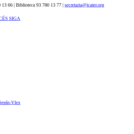
 13 66 | Biblioteca 93 780 13 77 |
secretaria@icater.org
CÉS SIGA
Sepín-Vlex