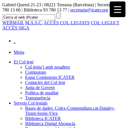
Gabriel Querol 21-23 | 08221 Terrassa (Barcelona) | Secretaria 93
780 13 66 | Biblioteca 93 780 13 77 |
secretaria@icater.org
WEBMAIL
M.A.S.C.
ACCÉS COL·LEGIATS
COL·LEGIA'T
ACCÉS SIGA
Menu
El Col·legi
Col·legia’t amb nosaltres
Comissions
Espai Comissions ICATER
Contactes del Col·legi
Junta de Govern
Política de qualitat
Transparència
Serveis Col·legials
Bases de dades: Colex-Compendium.cat-Dataley-
Tirant-Sepín-Vlex
Biblioteca ICATER
Biblioteca Digital Abogacía