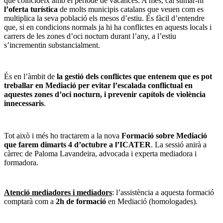
que coincideix amb el període de vacances. A més, cal sumar-hi
l’oferta turística
de molts municipis catalans que veuen com es
multiplica la seva població els mesos d’estiu. És fàcil d’entendre
que, si en condicions normals ja hi ha conflictes en aquests locals i
carrers de les zones d’oci nocturn durant l’any, a l’estiu
s’incrementin substancialment.
És en l’àmbit de
la gestió dels conflictes que entenem que es pot
treballar en Mediació per evitar l’escalada conflictual en
aquestes zones d’oci nocturn, i prevenir capítols de violència
innecessaris
.
Tot això i més ho tractarem a la nova
Formació sobre Mediació
que farem dimarts 4 d’octubre a l’ICATER
. La sessió anirà a
càrrec de Paloma Lavandeira, advocada i experta mediadora i
formadora.
Atenció mediadores i mediadors
: l’assistència a aquesta formació
comptarà com a
2h de formació
en Mediació (homologades).