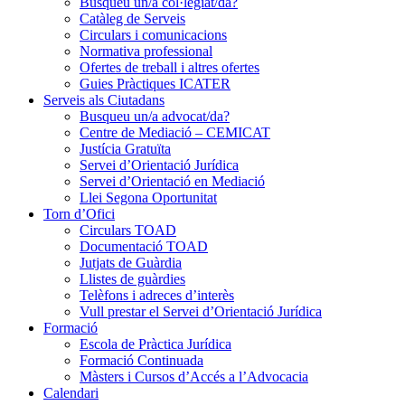
Busqueu un/a col·legiat/da?
Catàleg de Serveis
Circulars i comunicacions
Normativa professional
Ofertes de treball i altres ofertes
Guies Pràctiques ICATER
Serveis als Ciutadans
Busqueu un/a advocat/da?
Centre de Mediació – CEMICAT
Justícia Gratuïta
Servei d’Orientació Jurídica
Servei d’Orientació en Mediació
Llei Segona Oportunitat
Torn d’Ofici
Circulars TOAD
Documentació TOAD
Jutjats de Guàrdia
Llistes de guàrdies
Telèfons i adreces d’interès
Vull prestar el Servei d’Orientació Jurídica
Formació
Escola de Pràctica Jurídica
Formació Continuada
Màsters i Cursos d’Accés a l’Advocacia
Calendari