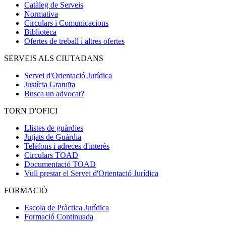
Catàleg de Serveis
Normativa
Circulars i Comunicacions
Biblioteca
Ofertes de treball i altres ofertes
SERVEIS ALS CIUTADANS
Servei d'Orientació Jurídica
Justícia Gratuïta
Busca un advocat?
TORN D'OFICI
Llistes de guàrdies
Jutjats de Guàrdia
Telèfons i adreces d'interès
Circulars TOAD
Documentació TOAD
Vull prestar el Servei d'Orientació Jurídica
FORMACIÓ
Escola de Pràctica Jurídica
Formació Continuada