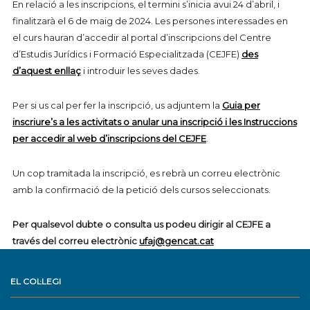
En relació a les inscripcions, el termini s’inicia avui 24 d’abril, i
finalitzarà el 6 de maig de 2024. Les persones interessades en
el curs hauran d’accedir al portal d’inscripcions del Centre
d’Estudis Jurídics i Formació Especialitzada (CEJFE)
des
d’aquest enllaç
i introduir les seves dades.
Per si us cal per fer la inscripció, us adjuntem la
Guia per
inscriure’s a les activitats o anular una inscripció i les Instruccions
per accedir al web d’inscripcions del CEJFE
.
Un cop tramitada la inscripció, es rebrà un correu electrònic
amb la confirmació de la petició dels cursos seleccionats.
Per qualsevol dubte o consulta us podeu dirigir al CEJFE a
través del correu electrònic
ufaj@gencat.cat
EL COL·LEGI