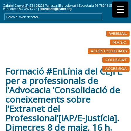
Gabriel Querol 21-23 | 08221 Terrassa (Barcelona) | Secretaria 93 780 13 66 |
Biblioteca 93 780 13 77 |
secretaria@icater.org
WEBMAIL
M.A.S.C.
ACCÉS COL·LEGIATS
COL·LEGIA'T
Formació #EnLínia del CEJFE
ACCÉS SIGA
per a professionals de
l’Advocacia ‘Consolidació de
coneixements sobre
l’Extranet del
Professional’[IAP/E-Justícia].
Dimecres 8 de maig, 16 h.