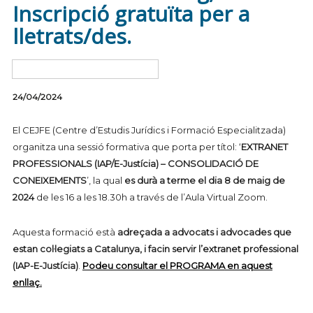
Inscripció gratuïta per a
lletrats/des.
24/04/2024
El CEJFE (Centre d’Estudis Jurídics i Formació Especialitzada)
organitza una sessió formativa que porta per títol: ‘
EXTRANET
PROFESSIONALS (IAP/E-Justícia) – CONSOLIDACIÓ DE
CONEIXEMENTS
’, la qual
es durà a terme el dia 8 de maig de
2024
de les 16 a les 18.30h a través de l’Aula Virtual Zoom.
Aquesta formació està
adreçada a advocats i advocades que
estan col·legiats a Catalunya, i facin servir l’extranet professional
(IAP-E-Justícia)
.
Podeu consultar el
PROGRAMA
en aquest
enllaç.