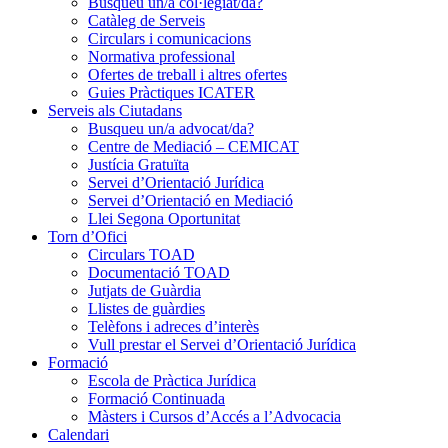
Busqueu un/a col·legiat/da?
Catàleg de Serveis
Circulars i comunicacions
Normativa professional
Ofertes de treball i altres ofertes
Guies Pràctiques ICATER
Serveis als Ciutadans
Busqueu un/a advocat/da?
Centre de Mediació – CEMICAT
Justícia Gratuïta
Servei d’Orientació Jurídica
Servei d’Orientació en Mediació
Llei Segona Oportunitat
Torn d’Ofici
Circulars TOAD
Documentació TOAD
Jutjats de Guàrdia
Llistes de guàrdies
Telèfons i adreces d’interès
Vull prestar el Servei d’Orientació Jurídica
Formació
Escola de Pràctica Jurídica
Formació Continuada
Màsters i Cursos d’Accés a l’Advocacia
Calendari