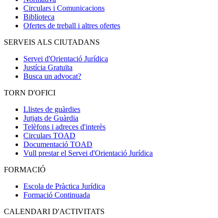
Circulars i Comunicacions
Biblioteca
Ofertes de treball i altres ofertes
SERVEIS ALS CIUTADANS
Servei d'Orientació Jurídica
Justícia Gratuïta
Busca un advocat?
TORN D'OFICI
Llistes de guàrdies
Jutjats de Guàrdia
Telèfons i adreces d'interès
Circulars TOAD
Documentació TOAD
Vull prestar el Servei d'Orientació Jurídica
FORMACIÓ
Escola de Pràctica Jurídica
Formació Continuada
CALENDARI D'ACTIVITATS