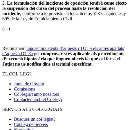
3. La formulación del incidente de oposición tendrá como efecto
la suspensión del curso del proceso hasta la resolución del
incidente
, conforme a lo previsto en los artículos 558 y siguientes y
695 de la Ley de Enjuiciamiento Civil.
(…)
Recomanem
una lectura atenta d’aquests i TOTS els altres apartats
d’aquesta DT 3a
per
comprovar si és aplicable als procediments
d’execució hipotecària que tingueu oberts i/o què cal fer si el
Jutjat no us notifica dins el termini especificat
.
EL COL·LEGI
Junta de Govern
Comissions
Col·legia't amb nosaltres
Contacteu amb el Col·legi
SERVEIS ALS COL·LEGIATS
Busques un col·legiat?
Catàleg de Serveis
Normativa