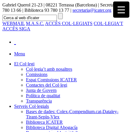
Gabriel Querol 21-23 | 08221 Terrassa (Barcelona) | Secretaria 93
780 13 66 | Biblioteca 93 780 13 77 |
secretaria@icater.org
WEBMAIL
M.A.S.C.
ACCÉS COL·LEGIATS
COL·LEGIA'T
ACCÉS SIGA
Menu
El Col·legi
Col·legia’t amb nosaltres
Comissions
Espai Comissions ICATER
Contactes del Col·legi
Junta de Govern
Política de qualitat
Transparència
Serveis Col·legials
Bases de dades: Colex-Compendium.cat-Dataley-
Tirant-Sepín-Vlex
Biblioteca ICATER
Biblioteca Digital Abogacía