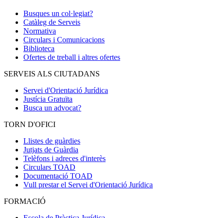
Busques un col·legiat?
Catàleg de Serveis
Normativa
Circulars i Comunicacions
Biblioteca
Ofertes de treball i altres ofertes
SERVEIS ALS CIUTADANS
Servei d'Orientació Jurídica
Justícia Gratuïta
Busca un advocat?
TORN D'OFICI
Llistes de guàrdies
Jutjats de Guàrdia
Telèfons i adreces d'interès
Circulars TOAD
Documentació TOAD
Vull prestar el Servei d'Orientació Jurídica
FORMACIÓ
Escola de Pràctica Jurídica