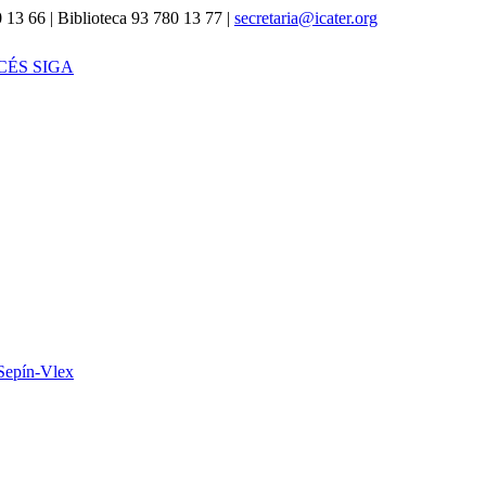
 13 66 | Biblioteca 93 780 13 77 |
secretaria@icater.org
CÉS SIGA
Sepín-Vlex