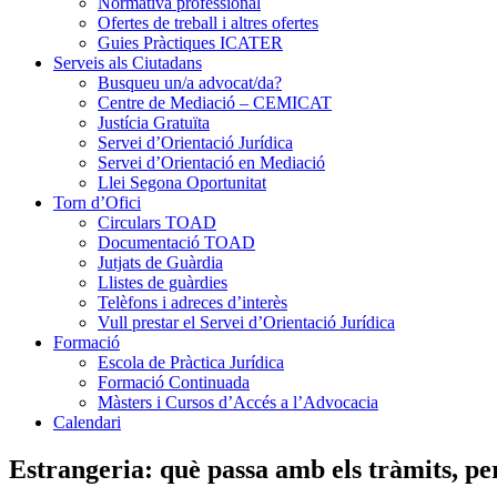
Normativa professional
Ofertes de treball i altres ofertes
Guies Pràctiques ICATER
Serveis als Ciutadans
Busqueu un/a advocat/da?
Centre de Mediació – CEMICAT
Justícia Gratuïta
Servei d’Orientació Jurídica
Servei d’Orientació en Mediació
Llei Segona Oportunitat
Torn d’Ofici
Circulars TOAD
Documentació TOAD
Jutjats de Guàrdia
Llistes de guàrdies
Telèfons i adreces d’interès
Vull prestar el Servei d’Orientació Jurídica
Formació
Escola de Pràctica Jurídica
Formació Continuada
Màsters i Cursos d’Accés a l’Advocacia
Calendari
Estrangeria: què passa amb els tràmits, pe