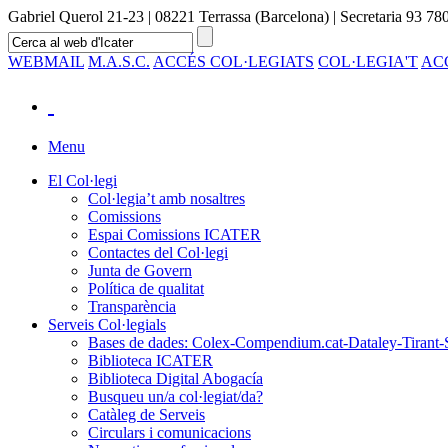
Gabriel Querol 21-23 | 08221 Terrassa (Barcelona) | Secretaria 93 780
WEBMAIL
M.A.S.C.
ACCÉS COL·LEGIATS
COL·LEGIA'T
AC
Menu
El Col·legi
Col·legia’t amb nosaltres
Comissions
Espai Comissions ICATER
Contactes del Col·legi
Junta de Govern
Política de qualitat
Transparència
Serveis Col·legials
Bases de dades: Colex-Compendium.cat-Dataley-Tirant-
Biblioteca ICATER
Biblioteca Digital Abogacía
Busqueu un/a col·legiat/da?
Catàleg de Serveis
Circulars i comunicacions