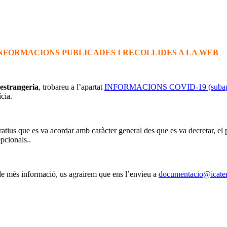
INFORMACIONS PUBLICADES I RECOLLIDES A LA WEB
estrangeria
, trobareu a l’apartat
INFORMACIONS COVID-19 (subapart
cia.
ratius que es va acordar amb caràcter general des que es va decretar, el
epcionals..
de més informació, us agrairem que ens l’envieu a
documentacio@icater