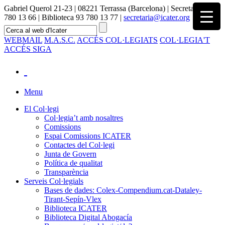
Gabriel Querol 21-23 | 08221 Terrassa (Barcelona) | Secretaria 93
780 13 66 | Biblioteca 93 780 13 77 |
secretaria@icater.org
WEBMAIL
M.A.S.C.
ACCÉS COL·LEGIATS
COL·LEGIA'T
ACCÉS SIGA
Menu
El Col·legi
Col·legia’t amb nosaltres
Comissions
Espai Comissions ICATER
Contactes del Col·legi
Junta de Govern
Política de qualitat
Transparència
Serveis Col·legials
Bases de dades: Colex-Compendium.cat-Dataley-
Tirant-Sepín-Vlex
Biblioteca ICATER
Biblioteca Digital Abogacía