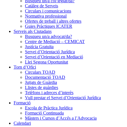
Busqueu un/a col·legiat/da?
Catàleg de Serveis
Circulars i comunicacions
Normativa professional
Ofertes de treball i altres ofertes
Guies Pràctiques ICATER
Serveis als Ciutadans
Busqueu un/a advocat/da?
Centre de Mediació – CEMICAT
Justícia Gratuïta
Servei d’Orientació Jurídica
Servei d’Orientació en Mediació
Llei Segona Oportunitat
Torn d’Ofici
Circulars TOAD
Documentació TOAD
Jutjats de Guàrdia
Llistes de guàrdies
Telèfons i adreces d’interès
Vull prestar el Servei d’Orientació Jurídica
Formació
Escola de Pràctica Jurídica
Formació Continuada
Màsters i Cursos d’Accés a l’Advocacia
Calendari