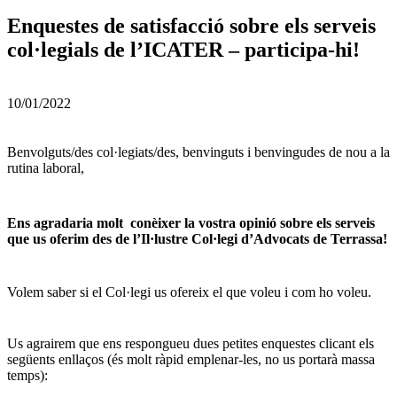
Enquestes de satisfacció sobre els serveis
col·legials de l’ICATER – participa-hi!
10/01/2022
Benvolguts/des col·legiats/des, benvinguts i benvingudes de nou a la
rutina laboral,
Ens agradaria molt conèixer la vostra opinió sobre els serveis
que us oferim des de l’Il·lustre Col·legi d’Advocats de Terrassa!
Volem saber si el Col·legi us ofereix el que voleu i com ho voleu.
Us agrairem que ens respongueu dues petites enquestes clicant els
següents enllaços (és molt ràpid emplenar-les, no us portarà massa
temps):