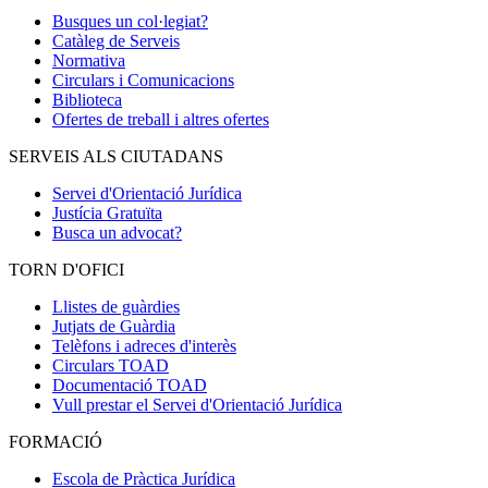
Busques un col·legiat?
Catàleg de Serveis
Normativa
Circulars i Comunicacions
Biblioteca
Ofertes de treball i altres ofertes
SERVEIS ALS CIUTADANS
Servei d'Orientació Jurídica
Justícia Gratuïta
Busca un advocat?
TORN D'OFICI
Llistes de guàrdies
Jutjats de Guàrdia
Telèfons i adreces d'interès
Circulars TOAD
Documentació TOAD
Vull prestar el Servei d'Orientació Jurídica
FORMACIÓ
Escola de Pràctica Jurídica