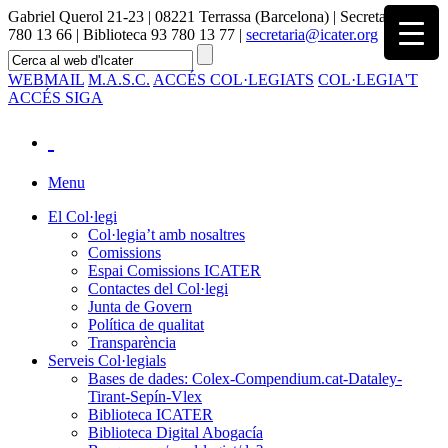
Gabriel Querol 21-23 | 08221 Terrassa (Barcelona) | Secretaria 93
780 13 66 | Biblioteca 93 780 13 77 |
secretaria@icater.org
WEBMAIL
M.A.S.C.
ACCÉS COL·LEGIATS
COL·LEGIA'T
ACCÉS SIGA
Menu
El Col·legi
Col·legia’t amb nosaltres
Comissions
Espai Comissions ICATER
Contactes del Col·legi
Junta de Govern
Política de qualitat
Transparència
Serveis Col·legials
Bases de dades: Colex-Compendium.cat-Dataley-
Tirant-Sepín-Vlex
Biblioteca ICATER
Biblioteca Digital Abogacía