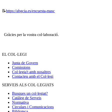
📝
https://abgcia.es/encuesta-masc
Gràcies per la vostra col·laboració.
EL COL·LEGI
Junta de Govern
Comissions
Col·legia't amb nosaltres
Contacteu amb el Col·legi
SERVEIS ALS COL·LEGIATS
Busques un col·legiat?
Catàleg de Serveis
Normativa
Circulars i Comunicacions
Biblioteca