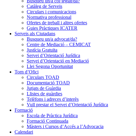
Busqueu un/a col·legiat/da?
Catàleg de Serveis
Circulars i comunicacions
Normativa professional
Ofertes de treball i altres ofertes
Guies Pràctiques ICATER
Serveis als Ciutadans
Busqueu un/a advocat/da?
Centre de Mediació – CEMICAT
Justícia Gratuïta
Servei d’Orientació Jurídica
Servei d’Orientació en Mediació
Llei Segona Oportunitat
Torn d’Ofici
Circulars TOAD
Documentació TOAD
Jutjats de Guàrdia
Llistes de guàrdies
Telèfons i adreces d’interès
Vull prestar el Servei d’Orientació Jurídica
Formació
Escola de Pràctica Jurídica
Formació Continuada
Màsters i Cursos d’Accés a l’Advocacia
Calendari