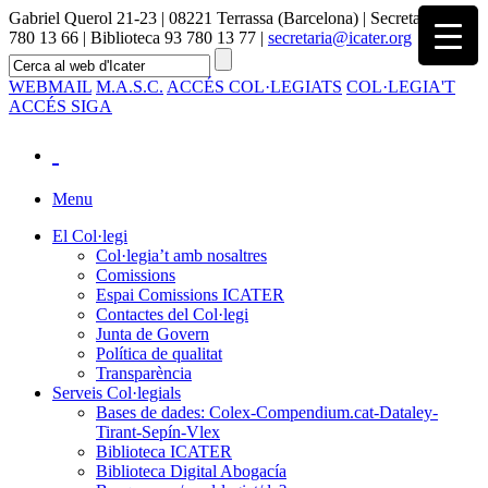
Gabriel Querol 21-23 | 08221 Terrassa (Barcelona) | Secretaria 93
780 13 66 | Biblioteca 93 780 13 77 |
secretaria@icater.org
WEBMAIL
M.A.S.C.
ACCÉS COL·LEGIATS
COL·LEGIA'T
ACCÉS SIGA
Menu
El Col·legi
Col·legia’t amb nosaltres
Comissions
Espai Comissions ICATER
Contactes del Col·legi
Junta de Govern
Política de qualitat
Transparència
Serveis Col·legials
Bases de dades: Colex-Compendium.cat-Dataley-
Tirant-Sepín-Vlex
Biblioteca ICATER
Biblioteca Digital Abogacía