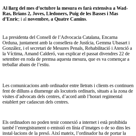
Al llarg del mes d’octubre la mesura es farà extensiva a Wad-
Ras, Brians 2, Joves, Lledoners, Puig de les Basses i Mas
d’Enric
; i al
novembre, a Quatre Camins
.
La presidenta del Consell de l’Advocacia Catalana, Encarna
Orduna, juntament amb la consellera de Justícia, Gemma Ubasart i
González, i el secretari de Mesures Penals, Rehabilitació i Atenció a
la Víctima, Amand Calderó, van explicar el passat divendres 22 de
setembre en roda de premsa aquesta mesura, que es va començar a
treballar abans de l’estiu.
Les comunicacions amb ordinador entre lletrats i clients es continuen
fent de dilluns a diumenge als locutoris ordinaris, situats a la zona de
visites d’advocats dels centres, d’acord amb l’horari regimental
establert per cadascun dels centres.
Els ordinadors no poden tenir connexió a internet i està prohibida
també l’enregistrament o emissió en línia d’imatges o de so dins les
instal·lacions de la presó. Així mateix, l’ordinador ha de portar la