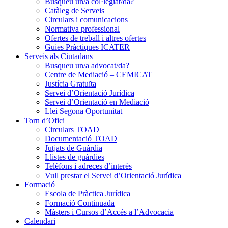
Busqueu un/a col·legiat/da?
Catàleg de Serveis
Circulars i comunicacions
Normativa professional
Ofertes de treball i altres ofertes
Guies Pràctiques ICATER
Serveis als Ciutadans
Busqueu un/a advocat/da?
Centre de Mediació – CEMICAT
Justícia Gratuïta
Servei d’Orientació Jurídica
Servei d’Orientació en Mediació
Llei Segona Oportunitat
Torn d’Ofici
Circulars TOAD
Documentació TOAD
Jutjats de Guàrdia
Llistes de guàrdies
Telèfons i adreces d’interès
Vull prestar el Servei d’Orientació Jurídica
Formació
Escola de Pràctica Jurídica
Formació Continuada
Màsters i Cursos d’Accés a l’Advocacia
Calendari