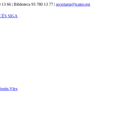
 13 66 | Biblioteca 93 780 13 77 |
secretaria@icater.org
CÉS SIGA
Sepín-Vlex