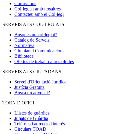
Comissions
Col·legia't amb nosaltres
Contacteu amb el Col·legi
SERVEIS ALS COL·LEGIATS
Busques un col·legiat?
Catàleg de Serveis
Normativa
Circulars i Comunicacions
Biblioteca
Ofertes de treball i altres ofertes
SERVEIS ALS CIUTADANS
Servei d'Orientació Jurídica
Justícia Gratuïta
Busca un advocat?
TORN D'OFICI
Llistes de guàrdies
Jutjats de Guàrdia
Telèfons i adreces d'interès
Circulars TOAD