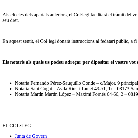
Als efectes dels apartats anteriors, el Col·legi facilitarà el tràmit del 
seu dret.
En aquest sentit, el Col·legi donarà instruccions al fedatari públic, a fi
Els notaris als quals us podeu adreçar per dipositar el vostre vot 
Notaria Fernando Pérez-Sauquillo Conde – c/Major, 9 principa
Notaria Sant Cugat – Avda Rius i Taulet 49-51, 1r – 08173 Sa
Notaria Martín Martín López – Maximí Fornés 64-66, 2 – 081
EL COL·LEGI
Junta de Govern