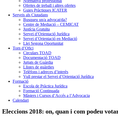
Normativa professional
Ofertes de treball i altres ofertes
Guies Pràctiques ICATER
Serveis als Ciutadans
Busqueu un/a advocat/da?
Centre de Mediació – CEMICAT
Justícia Gratuïta
Servei d’Orientació Jurídica
Servei d’Orientació en Mediació
Llei Segona Oportunitat
Torn d’Ofici
Circulars TOAD
Documentació TOAD
Jutjats de Guàrdia
Llistes de guàrdies
Telèfons i adreces d’interès
Vull prestar el Servei d’Orientació Jurídica
Formació
Escola de Pràctica Jurídica
Formació Continuada
Màsters i Cursos d’Accés a l’Advocacia
Calendari
Eleccions 2018: on, quan i com podeu votar e