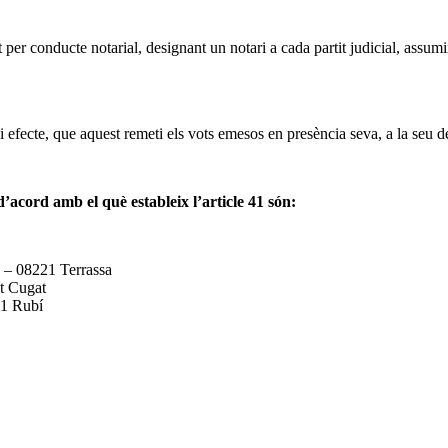
vot per conducte notarial, designant un notari a cada partit judicial, assum
 i efecte, que aquest remeti els vots emesos en presència seva, a la seu de
d’acord amb el què estableix l’article 41 són:
l – 08221 Terrassa
nt Cugat
91 Rubí