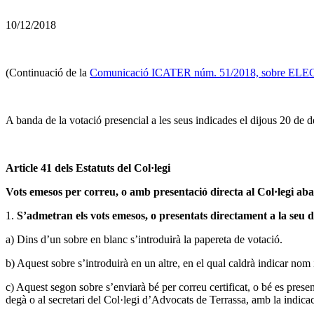
10/12/2018
(Continuació de la
Comunicació ICATER núm. 51/2018, sobre 
A banda de la votació presencial a les seus indicades el dijous 20 de
Article 41 dels Estatuts del Col·legi
Vots emesos per correu, o amb presentació directa al Col·legi aban
1.
S’admetran els vots emesos, o presentats directament a la seu de
a) Dins d’un sobre en blanc s’introduirà la papereta de votació.
b) Aquest sobre s’introduirà en un altre, en el qual caldrà indicar nom
c) Aquest segon sobre s’enviarà bé per correu certificat, o bé es presen
degà o al secretari del Col·legi d’Advocats de Terrassa, amb la indica