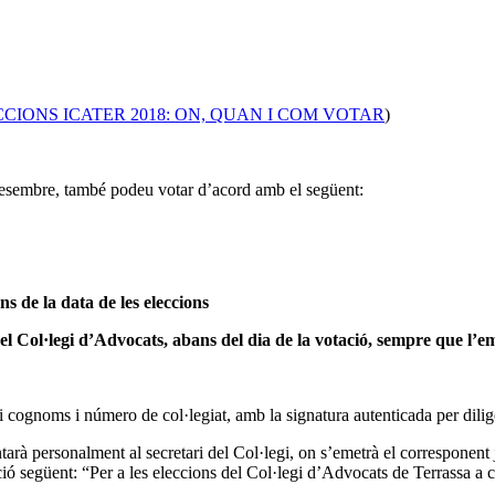
ELECCIONS ICATER 2018: ON, QUAN I COM VOTAR
)
 desembre, també podeu votar d’acord amb el següent:
s de la data de les eleccions
l Col·legi d’Advocats, abans del dia de la votació, sempre que l’emi
 i cognoms i número de col·legiat, amb la signatura autenticada per dilig
tarà personalment al secretari del Col·legi, on s’emetrà el corresponent j
ció següent: “Per a les eleccions del Col·legi d’Advocats de Terrassa a