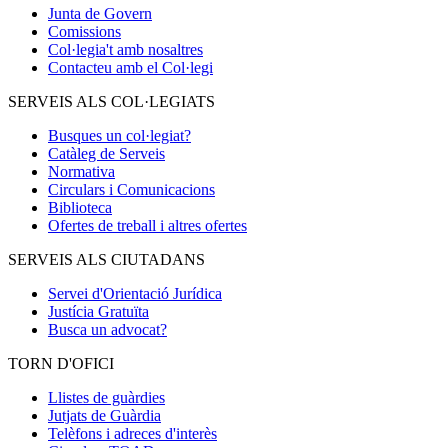
Junta de Govern
Comissions
Col·legia't amb nosaltres
Contacteu amb el Col·legi
SERVEIS ALS COL·LEGIATS
Busques un col·legiat?
Catàleg de Serveis
Normativa
Circulars i Comunicacions
Biblioteca
Ofertes de treball i altres ofertes
SERVEIS ALS CIUTADANS
Servei d'Orientació Jurídica
Justícia Gratuïta
Busca un advocat?
TORN D'OFICI
Llistes de guàrdies
Jutjats de Guàrdia
Telèfons i adreces d'interès