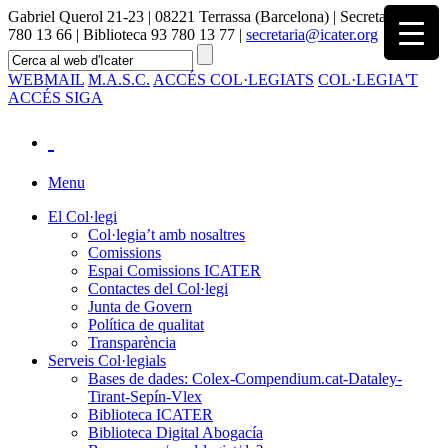
Gabriel Querol 21-23 | 08221 Terrassa (Barcelona) | Secretaria 93
780 13 66 | Biblioteca 93 780 13 77 |
secretaria@icater.org
WEBMAIL
M.A.S.C.
ACCÉS COL·LEGIATS
COL·LEGIA'T
ACCÉS SIGA
Menu
El Col·legi
Col·legia’t amb nosaltres
Comissions
Espai Comissions ICATER
Contactes del Col·legi
Junta de Govern
Política de qualitat
Transparència
Serveis Col·legials
Bases de dades: Colex-Compendium.cat-Dataley-
Tirant-Sepín-Vlex
Biblioteca ICATER
Biblioteca Digital Abogacía