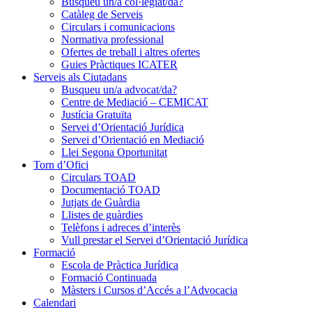
Busqueu un/a col·legiat/da?
Catàleg de Serveis
Circulars i comunicacions
Normativa professional
Ofertes de treball i altres ofertes
Guies Pràctiques ICATER
Serveis als Ciutadans
Busqueu un/a advocat/da?
Centre de Mediació – CEMICAT
Justícia Gratuïta
Servei d’Orientació Jurídica
Servei d’Orientació en Mediació
Llei Segona Oportunitat
Torn d’Ofici
Circulars TOAD
Documentació TOAD
Jutjats de Guàrdia
Llistes de guàrdies
Telèfons i adreces d’interès
Vull prestar el Servei d’Orientació Jurídica
Formació
Escola de Pràctica Jurídica
Formació Continuada
Màsters i Cursos d’Accés a l’Advocacia
Calendari