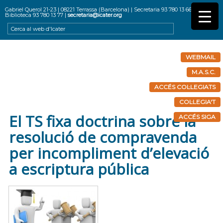
Gabriel Querol 21-23 | 08221 Terrassa (Barcelona) | Secretaria 93 780 13 66 |
Biblioteca 93 780 13 77 |
secretaria@icater.org
WEBMAIL
M.A.S.C.
ACCÉS COL·LEGIATS
COL·LEGIA'T
El TS fixa doctrina sobre la
ACCÉS SIGA
resolució de compravenda
per incompliment d’elevació
a escriptura pública