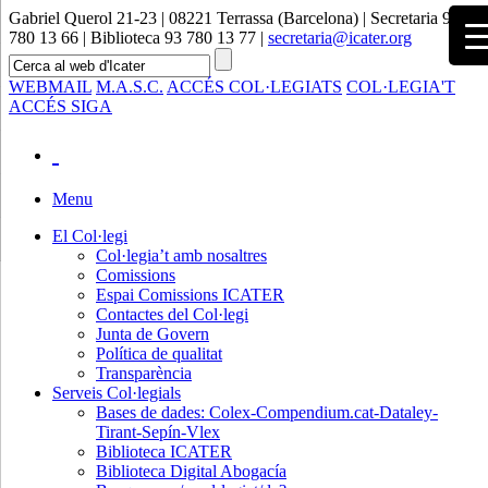
Gabriel Querol 21-23 | 08221 Terrassa (Barcelona) | Secretaria 93
780 13 66 | Biblioteca 93 780 13 77 |
secretaria@icater.org
WEBMAIL
M.A.S.C.
ACCÉS COL·LEGIATS
COL·LEGIA'T
ACCÉS SIGA
Menu
El Col·legi
Col·legia’t amb nosaltres
Comissions
Espai Comissions ICATER
Contactes del Col·legi
Junta de Govern
Política de qualitat
Transparència
Serveis Col·legials
Bases de dades: Colex-Compendium.cat-Dataley-
Tirant-Sepín-Vlex
Biblioteca ICATER
Biblioteca Digital Abogacía