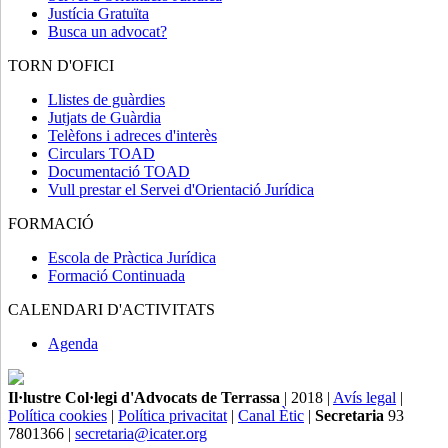
Justícia Gratuïta
Busca un advocat?
TORN D'OFICI
Llistes de guàrdies
Jutjats de Guàrdia
Telèfons i adreces d'interès
Circulars TOAD
Documentació TOAD
Vull prestar el Servei d'Orientació Jurídica
FORMACIÓ
Escola de Pràctica Jurídica
Formació Continuada
CALENDARI D'ACTIVITATS
Agenda
Il·lustre Col·legi d'Advocats de Terrassa
| 2018 |
Avís legal
|
Política cookies
|
Política privacitat
|
Canal Ètic
|
Secretaria
93
7801366 |
secretaria@icater.org