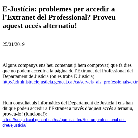
E-Justícia: problemes per accedir a
l’Extranet del Professional? Proveu
aquest accés alternatiu!
25/01/2019
Alguns companys ens heu comentat (i hem comprovat) que fa dies
que no podem accedir a la pàgina de l’Extranet del Professional del
Departament de Justícia (on es troba E-Justícia)
http://administraciojusticia.gencat.cat/ca/serveis_als_professionals/extr
Hem consultat als informàtics del Departament de Justícia i ens han
dit que podeu accedir a l’Extranet a través d’aquest accés alternatiu,
proveu-lo! (funciona!):
https://seujudicial.gencat.cat/ca/que_cal_fer/Soc-un-professional-del-
dret/ejusticia/