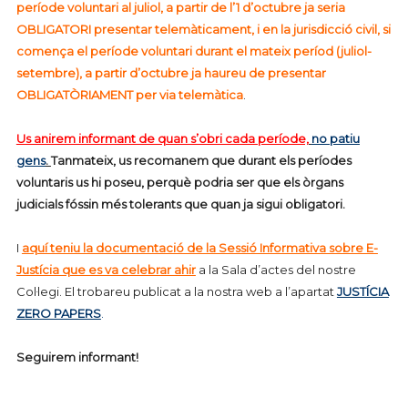
període voluntari al juliol, a partir de l’1 d’octubre ja seria
OBLIGATORI presentar telemàticament, i en la jurisdicció civil, si
comença el període voluntari durant el mateix períod (juliol-
setembre), a partir d’octubre ja haureu de presentar
OBLIGATÒRIAMENT per via telemàtica
.
Us anirem informant de quan s’obri cada període,
no patiu
gens
.
Tanmateix, us recom
anem que durant els períodes
voluntaris us hi poseu, perquè podria ser que els òrgans
judicials fóssin més tolerants que quan
ja sigui obligatori.
I
aquí teniu la documentació de la Sessió Informativa sobre E-
Justícia que es va celebrar ahir
a la Sala d’actes del nostre
Col·legi. El trobareu publicat a la nostra web a l’apartat
JUSTÍCIA
ZERO PAPERS
.
Seguirem informant!