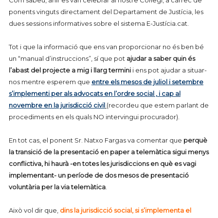
Com sabeu, ahir es van celebrar al nostre Col·legi, a càrrec de
ponents vinguts directament del Departament de Justícia, les
dues sessions informatives sobre el sistema E-Justícia.cat.
Tot i que la informació que ens van proporcionar no és ben bé
un “manual d’instruccions”, sí que pot
ajudar a saber quin és
l’abast del projecte a mig i llarg termini
i ens pot ajudar a situar-
nos mentre esperem que
entre els mesos de juliol i setembre
s’implementi per als advocats en l’ordre social , i cap al
novembre en la jurisdicció civil
(recordeu que estem parlant de
procediments en els quals NO intervingui procurador).
En tot cas, el ponent Sr. Natxo Fargas va comentar que
perquè
la transició de la presentació en paper a telemàtica sigui menys
conflictiva, hi haurà -en totes les jurisdiccions en què es vagi
implementant- un període de dos mesos de presentació
voluntària per la via telemàtica
.
Això vol dir que,
dins la jurisdicció social, si s’implementa el