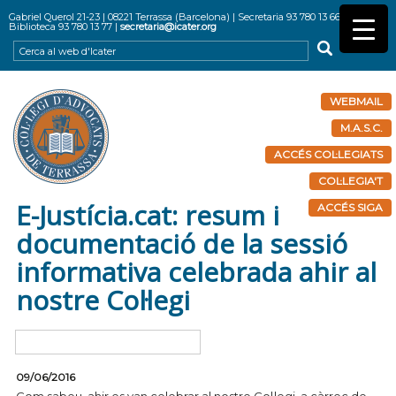
Gabriel Querol 21-23 | 08221 Terrassa (Barcelona) | Secretaria 93 780 13 66 |
Biblioteca 93 780 13 77 |
secretaria@icater.org
WEBMAIL
M.A.S.C.
ACCÉS COL·LEGIATS
COL·LEGIA'T
E-Justícia.cat: resum i
ACCÉS SIGA
documentació de la sessió
informativa celebrada ahir al
nostre Col·legi
09/06/2016