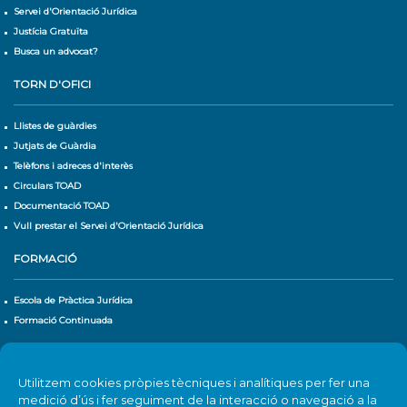
Servei d'Orientació Jurídica
Justícia Gratuïta
Busca un advocat?
TORN D'OFICI
Llistes de guàrdies
Jutjats de Guàrdia
Telèfons i adreces d'interès
Circulars TOAD
Documentació TOAD
Vull prestar el Servei d'Orientació Jurídica
FORMACIÓ
Escola de Pràctica Jurídica
Formació Continuada
CALENDARI D'ACTIVITATS
Utilitzem cookies pròpies tècniques i analítiques per fer una
Agenda
medició d’ús i fer seguiment de la interacció o navegació a la