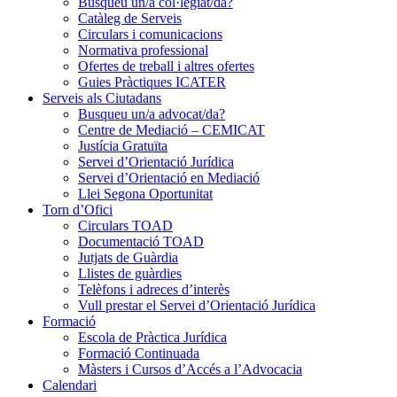
Busqueu un/a col·legiat/da?
Catàleg de Serveis
Circulars i comunicacions
Normativa professional
Ofertes de treball i altres ofertes
Guies Pràctiques ICATER
Serveis als Ciutadans
Busqueu un/a advocat/da?
Centre de Mediació – CEMICAT
Justícia Gratuïta
Servei d’Orientació Jurídica
Servei d’Orientació en Mediació
Llei Segona Oportunitat
Torn d’Ofici
Circulars TOAD
Documentació TOAD
Jutjats de Guàrdia
Llistes de guàrdies
Telèfons i adreces d’interès
Vull prestar el Servei d’Orientació Jurídica
Formació
Escola de Pràctica Jurídica
Formació Continuada
Màsters i Cursos d’Accés a l’Advocacia
Calendari