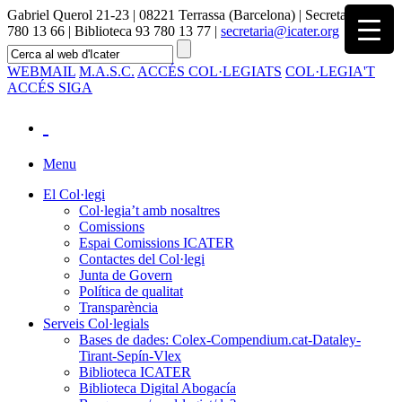
Gabriel Querol 21-23 | 08221 Terrassa (Barcelona) | Secretaria 93
780 13 66 | Biblioteca 93 780 13 77 |
secretaria@icater.org
WEBMAIL
M.A.S.C.
ACCÉS COL·LEGIATS
COL·LEGIA'T
ACCÉS SIGA
Menu
El Col·legi
Col·legia’t amb nosaltres
Comissions
Espai Comissions ICATER
Contactes del Col·legi
Junta de Govern
Política de qualitat
Transparència
Serveis Col·legials
Bases de dades: Colex-Compendium.cat-Dataley-
Tirant-Sepín-Vlex
Biblioteca ICATER
Biblioteca Digital Abogacía