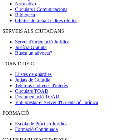
Normativa
Circulars i Comunicacions
Biblioteca
Ofertes de treball i altres ofertes
SERVEIS ALS CIUTADANS
Servei d'Orientació Jurídica
Justícia Gratuïta
Busca un advocat?
TORN D'OFICI
Llistes de guàrdies
Jutjats de Guàrdia
Telèfons i adreces d'interès
Circulars TOAD
Documentació TOAD
Vull prestar el Servei d'Orientació Jurídica
FORMACIÓ
Escola de Pràctica Jurídica
Formació Continuada
CALENDARI D'ACTIVITATS