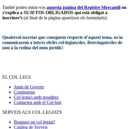
També podeu mirar-vos
aquesta pàgina del Registre Mercantil
on
s’explica a SUJETOS OBLIGADOS qui està obligat a
inscriure’s
(al final de la pàgina apareixen els formularis):
Qualsevol novetat que coneguem respecte d’aquest tema, us la
comunicarem a tots/es els/les col·legiats/des. Benvinguts/des de
nou a la rutina del món jurídic!
EL COL·LEGI
Junta de Govern
Comissions
Col·legia't amb nosaltres
Contacteu amb el Col·legi
SERVEIS ALS COL·LEGIATS
Busques un col·legiat?
Catàleg de Serveis