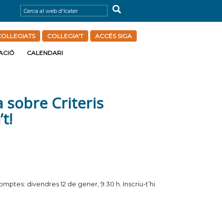
OL·LEGIATS
COL·LEGIA'T
ACCÉS SIGA
ACIÓ
CALENDARI
 sobre Criteris
t!
omptes: divendres 12 de gener, 9.30 h. Inscriu-t’hi