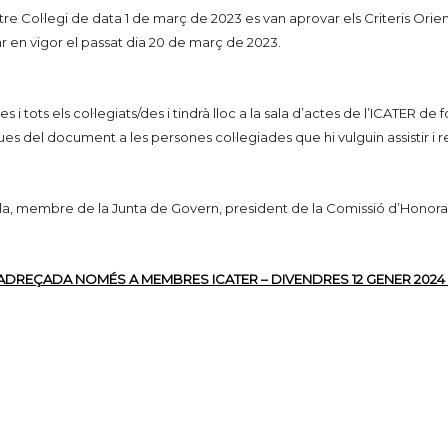
 Col·legi de data 1 de març de 2023 es van aprovar els Criteris Orien
r en vigor el passat dia 20 de març de 2023.
es i tots els col·legiats/des i tindrà lloc a la sala d’actes de l’ICATE
ques del document a les persones col·legiades que hi vulguin assistir i 
a, membre de la Junta de Govern, president de la Comissió d’Honorari
 ADREÇADA NOMÉS A MEMBRES ICATER – DIVENDRES 12 GENER 2024 –