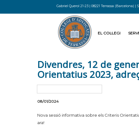
Gabriel Querol 21-23 | 08221 Terrassa (Barcelona) | S
EL COL·LEGI
SERVE
Divendres, 12 de gener,
Orientatius 2023, adre
08/01/2024
Nova sessió informativa sobre els Criteris Orientati
ara!