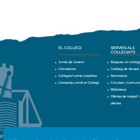
EL COL·LEGI
SERVEIS ALS
COL·LEGIATS
Junta de Govern
Busques un col·leg
Comissions
Catàleg de Serveis
Col·legia't amb nosaltres
Normativa
Contacteu amb el Col·legi
Circulars i Comuni
Biblioteca
Ofertes de treball i
ofertes