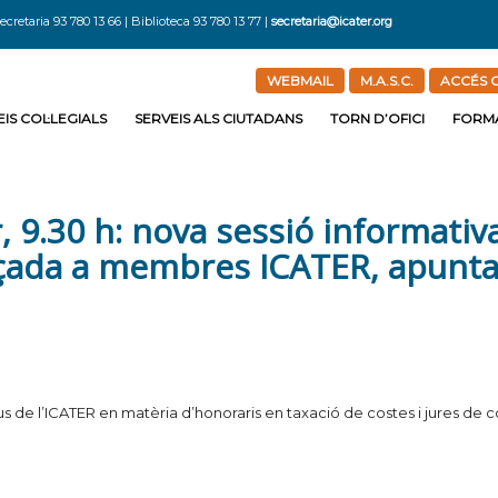
ecretaria 93 780 13 66 | Biblioteca 93 780 13 77 |
secretaria@icater.org
WEBMAIL
M.A.S.C.
ACCÉS C
IS COL·LEGIALS
SERVEIS ALS CIUTADANS
TORN D’OFICI
FORM
 9.30 h: nova sessió informativa
çada a membres ICATER, apunta’
us de l’ICATER en matèria d’honoraris en taxació de costes i jures de c