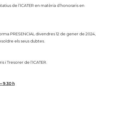
tatius de l’ICATER en matèria d’honoraris en
R de forma PRESENCIAL divendres 12 de gener de 2024,
resoldre els seus dubtes.
s i Tresorer de l’ICATER.
 9.30 h