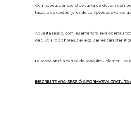
Com sabeu, per acord de Junta de Govern del nostre
taxació de costes i jures de comptes que van entra
Aquesta sessió, com les anteriors, serà oberta a tot
de 9.30 a 10.30 hores, per explicar les característi
La sessió anirà a càrrec de Joaquim Colomer Gasull
INSCRIU-TE ARA! SESSIÓ INFORMATIVA GRATUÏTA