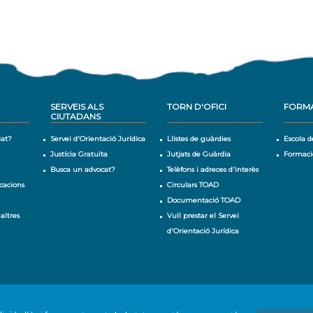
SERVEIS ALS
TORN D'OFICI
FORM
CIUTADANS
iat?
Servei d'Orientació Jurídica
Llistes de guàrdies
Escola d
Justícia Gratuïta
Jutjats de Guàrdia
Formaci
Busca un advocat?
Telèfons i adreces d'interès
cacions
Circulars TOAD
Documentació TOAD
 altres
Vull prestar el Servei
d'Orientació Jurídica