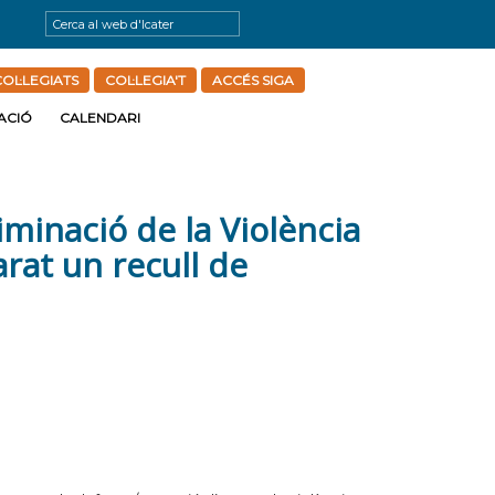
OL·LEGIATS
COL·LEGIA'T
ACCÉS SIGA
ACIÓ
CALENDARI
minació de la Violència
rat un recull de