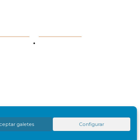
ACIÓ
CALENDARI
D'ACTIVITATS
e Pràctica Jurídica
Agenda
ó Continuada
ceptar galetes
Configurar