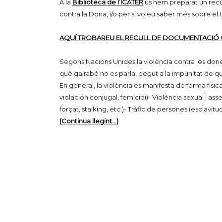
A la
Biblioteca de l’ICATER
us hem preparat un recul
contra la Dona, i/o per si voleu saber més sobre e
AQUÍ TROBAREU EL RECULL DE DOCUMENTACIÓ Q
Segons Nacions Unides la violèncIa contra les done
què gairabé no es parla, degut a la impunitat de què
En general, la violència es manifesta de forma físic
violación conjugal, femicidi)- Violència sexual i as
forçat, stalking, etc.)- Tràfic de persones (esclavitu
(Continua llegint…)