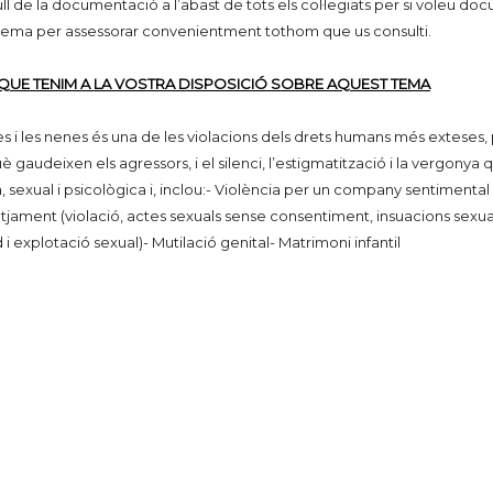
l de la documentació a l’abast de tots els col·legiats per si voleu do
l tema per assessorar convenientment tothom que us consulti.
UE TENIM A LA VOSTRA DISPOSICIÓ SOBRE AQUEST TEMA
s i les nenes és una de les violacions dels drets humans més exteses, 
 gaudeixen els agressors, i el silenci, l’estigmatització i la vergonya 
a, sexual i psicològica i, inclou:- Violència per un company sentimental 
setjament (violació, actes sexuals sense consentiment, insuacions sexual
d i explotació sexual)- Mutilació genital- Matrimoni infantil