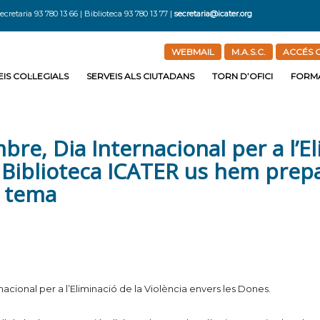
ecretaria 93 780 13 66 | Biblioteca 93 780 13 77 |
secretaria@icater.org
WEBMAIL
M.A.S.C.
ACCÉS C
IS COL·LEGIALS
SERVEIS ALS CIUTADANS
TORN D’OFICI
FORM
e, Dia Internacional per a l’Eli
a Biblioteca ICATER us hem prepa
l tema
onal per a l’Eliminació de la Violència envers les Dones.