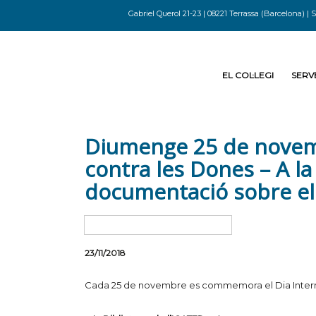
Gabriel Querol 21-23 | 08221 Terrassa (Barcelona) | S
EL COL·LEGI
SERVE
Diumenge 25 de novembr
contra les Dones – A l
documentació sobre e
23/11/2018
Cada 25 de novembre es commemora el Dia Internaci