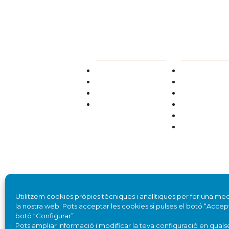
EL COL·LEGI
SERVEIS ALS
COL·LEGIATS
Junta de Govern
Busques un col·leg
Comissions
Catàleg de Serveis
Col·legia't amb nosaltres
Normativa
Contacteu amb el Col·legi
Circulars i Comuni
Biblioteca
Ofertes de treball i
ofertes
Utilitzem cookies pròpies tècniques i analítiques per fer una med
la nostra web. Pots acceptar les cookies si pulses el botó “Accepto 
botó “Configurar”.
Pots ampliar informació i modificar la teva configuració en qual