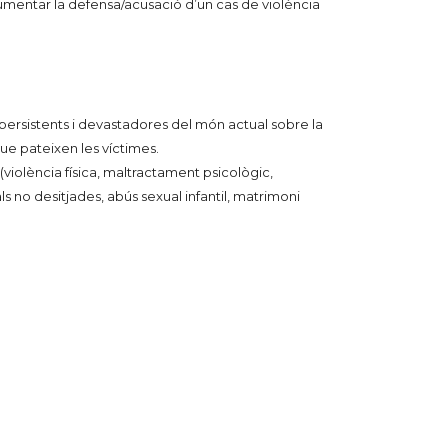
cumentar la defensa/acusació d’un cas de violència
persistents i devastadores del món actual sobre la
que pateixen les víctimes.
(violència física, maltractament psicològic,
s no desitjades, abús sexual infantil, matrimoni