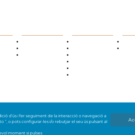
SERVEIS ALS
TORN D'OFICI
FORM
CIUTADANS
iat?
Servei d'Orientació Jurídica
Llistes de guàrdies
Escola d
Justícia Gratuïta
Jutjats de Guàrdia
Formaci
Busca un advocat?
Telèfons i adreces d'interès
cacions
Circulars TOAD
Documentació TOAD
 altres
Vull prestar el Servei
d'Orientació Jurídica
ició d’ús i fer seguiment de la interacció o navegació a
Ac
”, o pots configurar-les i/o rebutjar el seu ús pulsant al
sevol moment si pulses