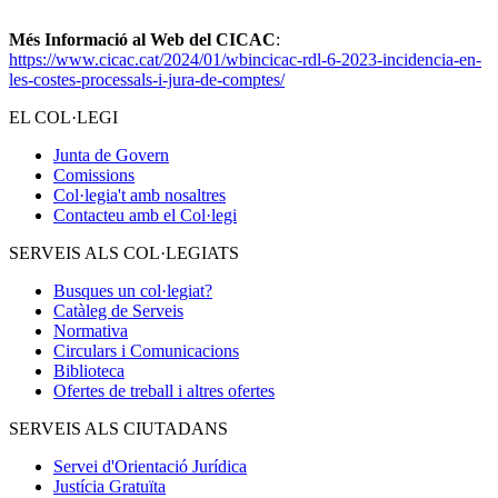
Més Informació al Web del CICAC
:
https://www.cicac.cat/2024/01/wbincicac-rdl-6-2023-incidencia-en-
les-costes-processals-i-jura-de-comptes/
EL COL·LEGI
Junta de Govern
Comissions
Col·legia't amb nosaltres
Contacteu amb el Col·legi
SERVEIS ALS COL·LEGIATS
Busques un col·legiat?
Catàleg de Serveis
Normativa
Circulars i Comunicacions
Biblioteca
Ofertes de treball i altres ofertes
SERVEIS ALS CIUTADANS
Servei d'Orientació Jurídica
Justícia Gratuïta