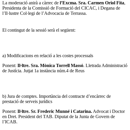
La moderació anirà a càrrec de
l’Excma. Sra. Carmen Oriol Fita
,
Presidenta de la Comissió de Formació del CICAC, i Degana de
l’Il·lustre Col·legi de l’Advocacia de Terrassa.
El contingut de la sessió serà el següent:
a) Modificacions en relació a les costes processals
Ponent:
Il·ltre. Sra. Mònica Torrell Massó
. Lletrada Administració
de Justícia. Jutjat 1a instància núm.4 de Reus
b) Jura de comptes. Importància del contracte d’encàrrec de
prestació de serveis jurídics
Ponent:
Il·ltre. Sr. Frederic Munné i Catarina.
Advocat i Doctor
en Dret. President del TAB. Diputat de la Junta de Govern de
l’ICAB.