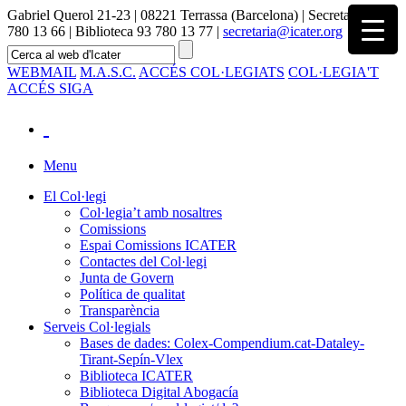
Gabriel Querol 21-23 | 08221 Terrassa (Barcelona) | Secretaria 93
780 13 66 | Biblioteca 93 780 13 77 |
secretaria@icater.org
WEBMAIL
M.A.S.C.
ACCÉS COL·LEGIATS
COL·LEGIA'T
ACCÉS SIGA
Menu
El Col·legi
Col·legia’t amb nosaltres
Comissions
Espai Comissions ICATER
Contactes del Col·legi
Junta de Govern
Política de qualitat
Transparència
Serveis Col·legials
Bases de dades: Colex-Compendium.cat-Dataley-
Tirant-Sepín-Vlex
Biblioteca ICATER
Biblioteca Digital Abogacía