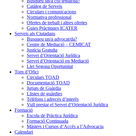
Busqueu un/a col·legiat/da?
Catàleg de Serveis
Circulars i comunicacions
Normativa professional
Ofertes de treball i altres ofertes
Guies Pràctiques ICATER
Serveis als Ciutadans
Busqueu un/a advocat/da?
Centre de Mediació – CEMICAT
Justícia Gratuïta
Servei d’Orientació Jurídica
Servei d’Orientació en Mediació
Llei Segona Oportunitat
Torn d’Ofici
Circulars TOAD
Documentació TOAD
Jutjats de Guàrdia
Llistes de guàrdies
Telèfons i adreces d’interès
Vull prestar el Servei d’Orientació Jurídica
Formació
Escola de Pràctica Jurídica
Formació Continuada
Màsters i Cursos d’Accés a l’Advocacia
Calendari