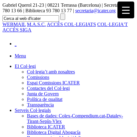
Gabriel Querol 21-23 | 08221 Terrassa (Barcelona) | Secretaria 93
780 13 66 | Biblioteca 93 780 13 77 |
secretaria@icater.org
WEBMAIL
M.A.S.C.
ACCÉS COL·LEGIATS
COL·LEGIA'T
ACCÉS SIGA
Menu
El Col·legi
Col·legia’t amb nosaltres
Comissions
Espai Comissions ICATER
Contactes del Col·legi
Junta de Govern
Política de qualitat
Transparència
Serveis Col·legials
Bases de dades: Colex-Compendium.cat-Dataley-
Tirant-Sepín-Vlex
Biblioteca ICATER
Biblioteca Digital Abogacía