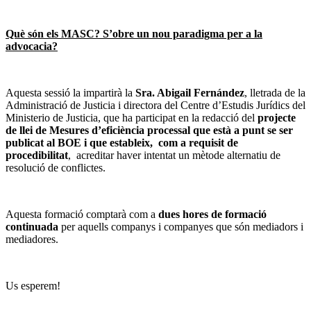
Què són els MASC? S’obre un nou paradigma per a la
advocacia?
Aquesta sessió la impartirà la
Sra. Abigail Fernández
, lletrada de la
Administració de Justicia i directora del Centre d’Estudis Jurídics del
Ministerio de Justicia, que ha participat en la redacció del
projecte
de llei de Mesures d’eficiència processal que està a punt se ser
publicat al BOE i que estableix, com a requisit de
procedibilitat
, acreditar haver intentat un mètode alternatiu de
resolució de conflictes.
Aquesta formació comptarà com a
dues hores de formació
continuada
per aquells companys i companyes que són mediadors i
mediadores.
Us esperem!