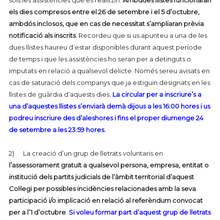
sols les assistències que es realitzin.
Ambdues llistes funcionaran
els dies compresos entre el 26 de setembre i el 5 d’octubre,
ambdós inclosos, que en cas de necessitat s’ampliaran prèvia
notificació als inscrits
. Recordeu que si us apunteu a una de les
dues llistes haureu d’estar disponibles durant aquest període
de temps i que les assistències ho seran per a detinguts o
imputats en relació a qualsevol delicte. Només sereu avisats en
cas de saturació dels companys que ja estiguin designats en les
llistes de guàrdia d’aquests dies.
La circular per a inscriure’s a
una d’aquestes llistes s’enviarà demà dijous a les 16:00 hores i us
podreu inscriure des d’aleshores i fins el proper diumenge 24
de setembre a les 23:59 hores.
2)
La creació d’un grup de lletrats voluntaris en
l’assessorament gratuït a qualsevol persona, empresa, entitat o
institució dels partits judicials de l’àmbit territorial d’aquest
Col·legi per possibles incidències relacionades amb la seva
participació i/o implicació en relació al referèndum convocat
per a l’1 d’octubre
.
Si voleu formar part d’aquest grup de lletrats