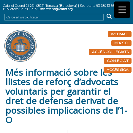
Gabriel Querol 21-23 | 08221 Terrassa (Barcelona) | Secretaria 93 780 13 66 |
Biblioteca 93 780 13 77 |
secretaria@icater.org
WEBMAIL
M.A.S.C.
ACCÉS COL·LEGIATS
COL·LEGIA'T
Més informació sobre les
ACCÉS SIGA
llistes de reforç d’advocats
voluntaris per garantir el
dret de defensa derivat de
possibles implicacions de l’1-
O