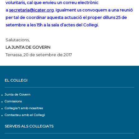
voluntaris, cal que envieu un correu electrònic
a
secretaria@icater.org
. Igualment us convoquem a una reunió
per tal de coordinar aquesta actuació el proper dilluns 25 de
setembre a les 15h a la sala d’actes del Col·legi.
Salutacions,
LA JUNTA DE GOVERN
Terrassa, 20 de setembre de 2017
–
EL COL·LEGI
Junta de Govern
Comissions
Col·legia't amb nosaltres
Contacteu amb el Col·legi
SERVEIS ALS COL·LEGIATS