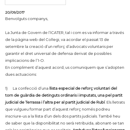
20/09/2017
Benvolguts companys,
La Junta de Govern de l’ICATER, tal i com es va informar a través
de la pàgina web del Col·legi, va acordar el passat 13 de
setembre la creació d’un reforç d’advocats voluntaris per
garantir el dret universal de defensa derivat de possibles
implicacions de l’1-O.
En compliment d’aquest acord, us comuniquem que s’adopten
dues actuacions:
1)
La confecció d’una
llista especial de reforç voluntari del
torn de guàrdia de detinguts ordinaris i imputats, una pel partit
judicial de Terrassa i l’altra per al partit judicial de Rubí
. Els lletrats
que vulgueu formar part d’aquest reforç només podreu
inscriure-us a la llista d’un dels dos partits judicials. També heu
de saber que la disponibilitat no serà retribuïda, abonant-se tan