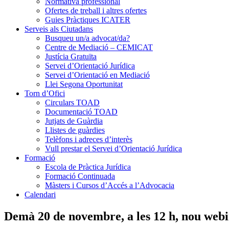
Normativa professional
Ofertes de treball i altres ofertes
Guies Pràctiques ICATER
Serveis als Ciutadans
Busqueu un/a advocat/da?
Centre de Mediació – CEMICAT
Justícia Gratuïta
Servei d’Orientació Jurídica
Servei d’Orientació en Mediació
Llei Segona Oportunitat
Torn d’Ofici
Circulars TOAD
Documentació TOAD
Jutjats de Guàrdia
Llistes de guàrdies
Telèfons i adreces d’interès
Vull prestar el Servei d’Orientació Jurídica
Formació
Escola de Pràctica Jurídica
Formació Continuada
Màsters i Cursos d’Accés a l’Advocacia
Calendari
Demà 20 de novembre, a les 12 h, nou webi