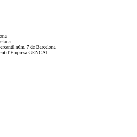
lona
celona
Mercantil núm. 7 de Barcelona
rtament d’Empresa GENCAT