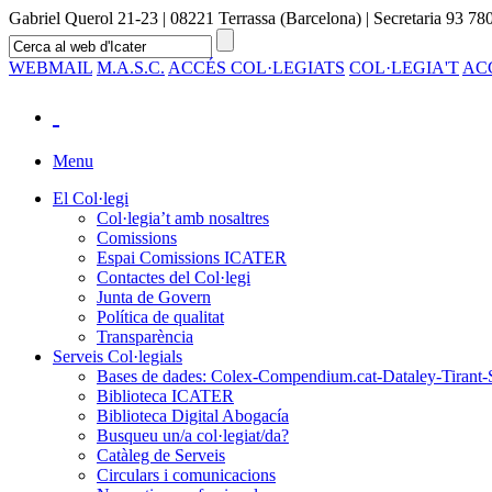
Gabriel Querol 21-23 | 08221 Terrassa (Barcelona) | Secretaria 93 780
WEBMAIL
M.A.S.C.
ACCÉS COL·LEGIATS
COL·LEGIA'T
AC
Menu
El Col·legi
Col·legia’t amb nosaltres
Comissions
Espai Comissions ICATER
Contactes del Col·legi
Junta de Govern
Política de qualitat
Transparència
Serveis Col·legials
Bases de dades: Colex-Compendium.cat-Dataley-Tirant-
Biblioteca ICATER
Biblioteca Digital Abogacía
Busqueu un/a col·legiat/da?
Catàleg de Serveis
Circulars i comunicacions