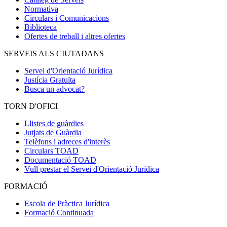
Normativa
Circulars i Comunicacions
Biblioteca
Ofertes de treball i altres ofertes
SERVEIS ALS CIUTADANS
Servei d'Orientació Jurídica
Justícia Gratuïta
Busca un advocat?
TORN D'OFICI
Llistes de guàrdies
Jutjats de Guàrdia
Telèfons i adreces d'interès
Circulars TOAD
Documentació TOAD
Vull prestar el Servei d'Orientació Jurídica
FORMACIÓ
Escola de Pràctica Jurídica
Formació Continuada