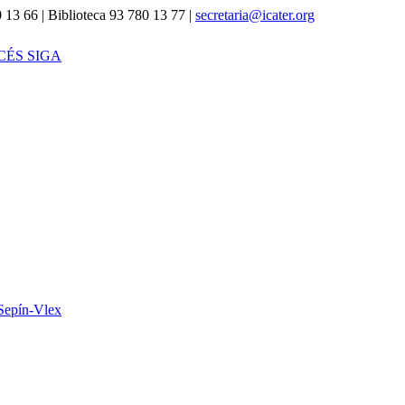
 13 66 | Biblioteca 93 780 13 77 |
secretaria@icater.org
CÉS SIGA
Sepín-Vlex