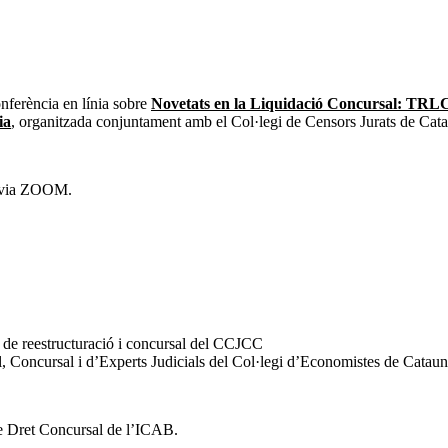
nferència en línia sobre
Novetats en la Liquidació Concursal: TRLC 
ia
, organitzada conjuntament amb el Col·legi de Censors Jurats de Cata
via ZOOM.
 de reestructuració i concursal del CCJCC
l, Concursal i d’Experts Judicials del Col·legi d’Economistes de Catau
de Dret Concursal de l’ICAB.