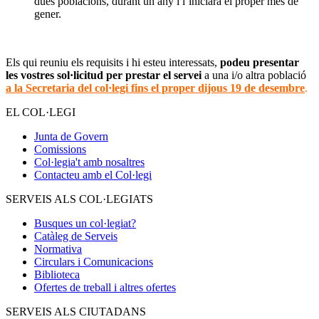
dues poblacions, durant un any i l’iniciarà el proper mes de
gener.
Els qui reuniu els requisits i hi esteu interessats,
podeu presentar
les vostres sol·licitud per prestar el servei
a una i/o altra població
a la Secretaria del col·legi fins el proper dijous 19 de desembre
.
EL COL·LEGI
Junta de Govern
Comissions
Col·legia't amb nosaltres
Contacteu amb el Col·legi
SERVEIS ALS COL·LEGIATS
Busques un col·legiat?
Catàleg de Serveis
Normativa
Circulars i Comunicacions
Biblioteca
Ofertes de treball i altres ofertes
SERVEIS ALS CIUTADANS