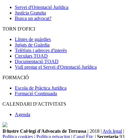
Servei d'Orientació Jurídica
Justícia Gratuïta
Busca un advocat?
TORN D'OFICI
Llistes de guàrdies
Jutjats de Guàrdia
Telèfons i adreces d'interès
Circulars TOAD
Documentació TOAD
Vull prestar el Servei d'Orientació Jurídica
FORMACIÓ
Escola de Pràctica Jurídica
Formació Continuada
CALENDARI D'ACTIVITATS
Agenda
Il·lustre Col·legi d'Advocats de Terrassa
| 2018 |
Avís legal
|
Política cookies
|
Política privacitat
|
Canal Ètic
|
Secretaria
93