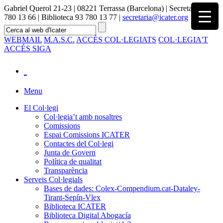
Gabriel Querol 21-23 | 08221 Terrassa (Barcelona) | Secretaria 93
780 13 66 | Biblioteca 93 780 13 77 |
secretaria@icater.org
WEBMAIL
M.A.S.C.
ACCÉS COL·LEGIATS
COL·LEGIA'T
ACCÉS SIGA
Menu
El Col·legi
Col·legia’t amb nosaltres
Comissions
Espai Comissions ICATER
Contactes del Col·legi
Junta de Govern
Política de qualitat
Transparència
Serveis Col·legials
Bases de dades: Colex-Compendium.cat-Dataley-
Tirant-Sepín-Vlex
Biblioteca ICATER
Biblioteca Digital Abogacía