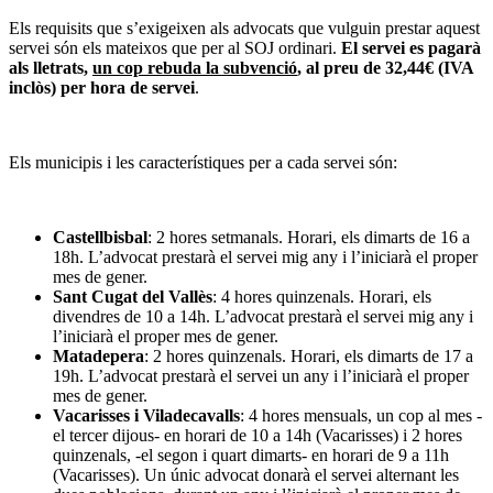
Els requisits que s’exigeixen als advocats que vulguin prestar aquest
servei són els mateixos que per al SOJ ordinari.
El servei es pagarà
als lletrats,
un cop rebuda la subvenció
, al preu de 32,44€ (IVA
inclòs) per hora de servei
.
Els municipis i les característiques per a cada servei són:
Castellbisbal
: 2 hores setmanals. Horari, els dimarts de 16 a
18h. L’advocat prestarà el servei mig any i l’iniciarà el proper
mes de gener.
Sant Cugat del Vallès
: 4 hores quinzenals. Horari, els
divendres de 10 a 14h. L’advocat prestarà el servei mig any i
l’iniciarà el proper mes de gener.
Matadepera
: 2 hores quinzenals. Horari, els dimarts de 17 a
19h. L’advocat prestarà el servei un any i l’iniciarà el proper
mes de gener.
Vacarisses i Viladecavalls
: 4 hores mensuals, un cop al mes -
el tercer dijous- en horari de 10 a 14h (Vacarisses) i 2 hores
quinzenals, -el segon i quart dimarts- en horari de 9 a 11h
(Vacarisses). Un únic advocat donarà el servei alternant les