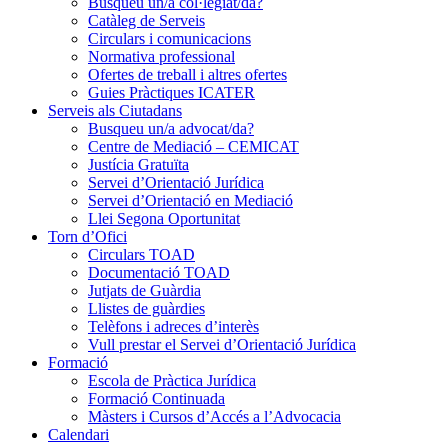
Busqueu un/a col·legiat/da?
Catàleg de Serveis
Circulars i comunicacions
Normativa professional
Ofertes de treball i altres ofertes
Guies Pràctiques ICATER
Serveis als Ciutadans
Busqueu un/a advocat/da?
Centre de Mediació – CEMICAT
Justícia Gratuïta
Servei d’Orientació Jurídica
Servei d’Orientació en Mediació
Llei Segona Oportunitat
Torn d’Ofici
Circulars TOAD
Documentació TOAD
Jutjats de Guàrdia
Llistes de guàrdies
Telèfons i adreces d’interès
Vull prestar el Servei d’Orientació Jurídica
Formació
Escola de Pràctica Jurídica
Formació Continuada
Màsters i Cursos d’Accés a l’Advocacia
Calendari