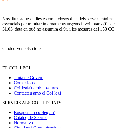
Nosaltres aquests dies estem inclosos dins dels serveis mínims
essencials per tramitar internaments urgents involuntaris (fins el
31.03, data en què ho assumirà el 9), i les mesures del 158 CC.
Cuideu-vos tots i totes!
EL COL·LEGI
Junta de Govern
Comissions
Col·legia't amb nosaltres
Contacteu amb el Col·legi
SERVEIS ALS COL·LEGIATS
Busques un col·legiat?
Catàleg de Serveis
Normativa
Circulars i Comunicacions