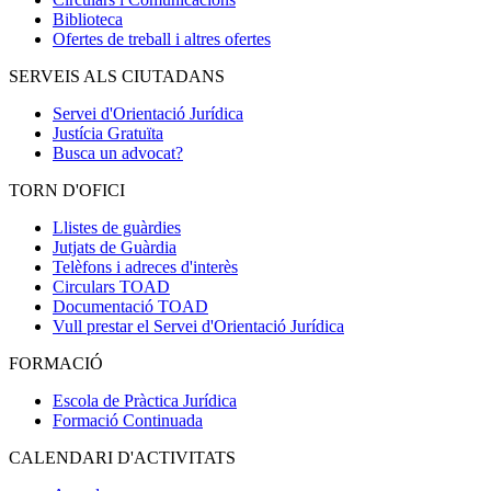
Biblioteca
Ofertes de treball i altres ofertes
SERVEIS ALS CIUTADANS
Servei d'Orientació Jurídica
Justícia Gratuïta
Busca un advocat?
TORN D'OFICI
Llistes de guàrdies
Jutjats de Guàrdia
Telèfons i adreces d'interès
Circulars TOAD
Documentació TOAD
Vull prestar el Servei d'Orientació Jurídica
FORMACIÓ
Escola de Pràctica Jurídica
Formació Continuada
CALENDARI D'ACTIVITATS