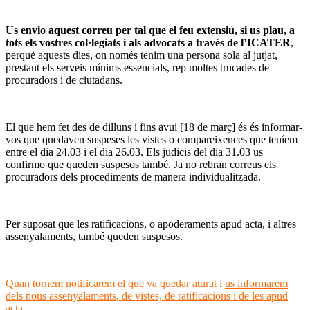
Us envio aquest correu per tal que el feu extensiu, si us plau, a
tots els vostres col·legiats i als advocats a través de l’ICATER
,
perquè aquests dies, on només tenim una persona sola al jutjat,
prestant els serveis mínims essencials, rep moltes trucades de
procuradors i de ciutadans.
El que hem fet des de dilluns i fins avui [18 de març] és és informar-
vos que quedaven suspeses les vistes o compareixences que teníem
entre el dia 24.03 i el dia 26.03. Els judicis del dia 31.03 us
confirmo que queden suspesos també. Ja no rebran correus els
procuradors dels procediments de manera individualitzada.
Per suposat que les ratificacions, o apoderaments apud acta, i altres
assenyalaments, també queden suspesos.
Quan tornem notificarem el que va quedar aturat i
us informarem
dels nous assenyalaments, de vistes, de ratificacions i de les apud
acta
.