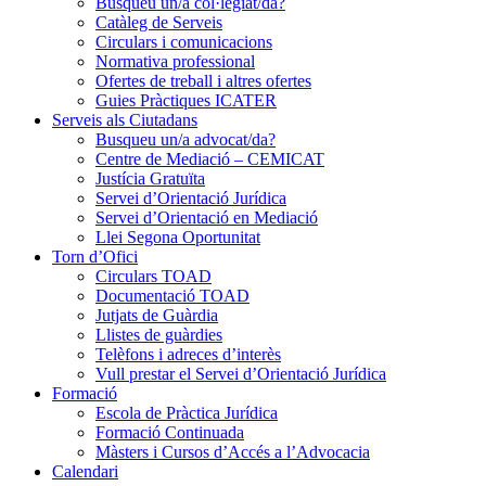
Busqueu un/a col·legiat/da?
Catàleg de Serveis
Circulars i comunicacions
Normativa professional
Ofertes de treball i altres ofertes
Guies Pràctiques ICATER
Serveis als Ciutadans
Busqueu un/a advocat/da?
Centre de Mediació – CEMICAT
Justícia Gratuïta
Servei d’Orientació Jurídica
Servei d’Orientació en Mediació
Llei Segona Oportunitat
Torn d’Ofici
Circulars TOAD
Documentació TOAD
Jutjats de Guàrdia
Llistes de guàrdies
Telèfons i adreces d’interès
Vull prestar el Servei d’Orientació Jurídica
Formació
Escola de Pràctica Jurídica
Formació Continuada
Màsters i Cursos d’Accés a l’Advocacia
Calendari