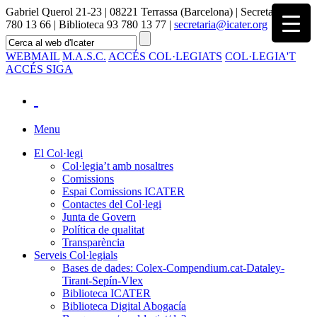
Gabriel Querol 21-23 | 08221 Terrassa (Barcelona) | Secretaria 93
780 13 66 | Biblioteca 93 780 13 77 |
secretaria@icater.org
WEBMAIL
M.A.S.C.
ACCÉS COL·LEGIATS
COL·LEGIA'T
ACCÉS SIGA
Menu
El Col·legi
Col·legia’t amb nosaltres
Comissions
Espai Comissions ICATER
Contactes del Col·legi
Junta de Govern
Política de qualitat
Transparència
Serveis Col·legials
Bases de dades: Colex-Compendium.cat-Dataley-
Tirant-Sepín-Vlex
Biblioteca ICATER
Biblioteca Digital Abogacía