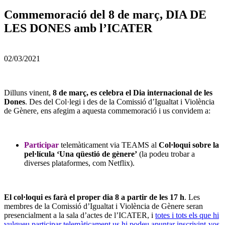
Commemoració del 8 de març, DIA DE
LES DONES amb l’ICATER
02/03/2021
Dilluns vinent,
8 de març, es celebra el Dia internacional de les
Dones
. Des del Col·legi i des de la Comissió d’Igualtat i Violència
de Gènere, ens afegim a aquesta commemoració i us convidem a:
Participar
telemàticament via TEAMS al
Col·loqui sobre la
pel·lícula ‘Una qüestió de gènere’
(la podeu trobar a
diverses plataformes, com Netflix).
El col·loqui es farà el proper dia 8 a partir de les 17 h
. Les
membres de la Comissió d’Igualtat i Violència de Gènere seran
presencialment a la sala d’actes de l’ICATER, i
totes i tots els que hi
vulgueu participar telemàticament us hi podeu apuntar inscrivint-vos