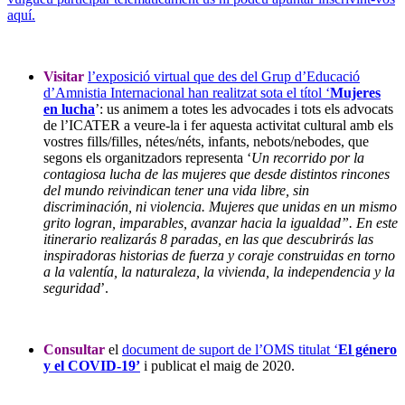
aquí.
Visitar
l’exposició virtual que des del Grup d’Educació
d’Amnistia Internacional han realitzat sota el títol ‘
Mujeres
en lucha
’: us animem a totes les advocades i tots els advocats
de l’ICATER a veure-la i fer aquesta activitat cultural amb els
vostres fills/filles, nétes/néts, infants, nebots/nebodes, que
segons els organitzadors representa ‘
Un recorrido por la
contagiosa lucha de las mujeres que desde distintos rincones
del mundo reivindican tener una vida libre, sin
discriminación, ni violencia. Mujeres que unidas en un mismo
grito logran, imparables, avanzar hacia la igualdad”. En este
itinerario realizarás 8 paradas, en las que descubrirás las
inspiradoras historias de fuerza y coraje construidas en torno
a la valentía, la naturaleza, la vivienda, la independencia y la
seguridad
’.
Consultar
el
document de suport de l’OMS titulat ‘
El género
y el COVID-19’
i publicat el maig de 2020.