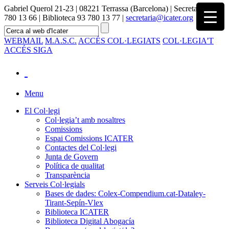
Gabriel Querol 21-23 | 08221 Terrassa (Barcelona) | Secretaria 93
780 13 66 | Biblioteca 93 780 13 77 |
secretaria@icater.org
WEBMAIL
M.A.S.C.
ACCÉS COL·LEGIATS
COL·LEGIA'T
ACCÉS SIGA
Menu
El Col·legi
Col·legia’t amb nosaltres
Comissions
Espai Comissions ICATER
Contactes del Col·legi
Junta de Govern
Política de qualitat
Transparència
Serveis Col·legials
Bases de dades: Colex-Compendium.cat-Dataley-
Tirant-Sepín-Vlex
Biblioteca ICATER
Biblioteca Digital Abogacía