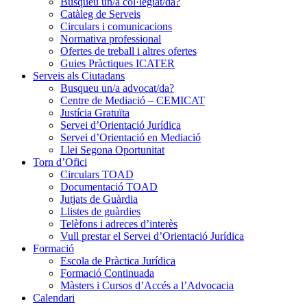
Busqueu un/a col·legiat/da?
Catàleg de Serveis
Circulars i comunicacions
Normativa professional
Ofertes de treball i altres ofertes
Guies Pràctiques ICATER
Serveis als Ciutadans
Busqueu un/a advocat/da?
Centre de Mediació – CEMICAT
Justícia Gratuïta
Servei d’Orientació Jurídica
Servei d’Orientació en Mediació
Llei Segona Oportunitat
Torn d’Ofici
Circulars TOAD
Documentació TOAD
Jutjats de Guàrdia
Llistes de guàrdies
Telèfons i adreces d’interès
Vull prestar el Servei d’Orientació Jurídica
Formació
Escola de Pràctica Jurídica
Formació Continuada
Màsters i Cursos d’Accés a l’Advocacia
Calendari