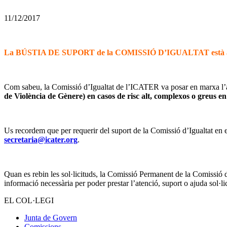
11/12/2017
La BÚSTIA DE SUPORT de la COMISSIÓ D’IGUALTAT està adreça
–
Com sabeu, la Comissió d’Igualtat de l’ICATER va posar en marxa l
de Violència de Gènere) en casos de risc alt, complexos o greus en 
–
Us recordem que per requerir del suport de la Comissió d’Igualtat en e
secretaria@icater.org
.
–
Quan es rebin les sol·licituds, la Comissió Permanent de la Comissió d’I
informació necessària per poder prestar l’atenció, suport o ajuda sol·lic
EL COL·LEGI
Junta de Govern
Comissions