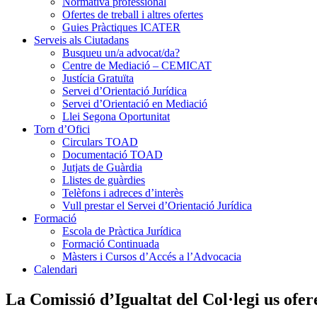
Normativa professional
Ofertes de treball i altres ofertes
Guies Pràctiques ICATER
Serveis als Ciutadans
Busqueu un/a advocat/da?
Centre de Mediació – CEMICAT
Justícia Gratuïta
Servei d’Orientació Jurídica
Servei d’Orientació en Mediació
Llei Segona Oportunitat
Torn d’Ofici
Circulars TOAD
Documentació TOAD
Jutjats de Guàrdia
Llistes de guàrdies
Telèfons i adreces d’interès
Vull prestar el Servei d’Orientació Jurídica
Formació
Escola de Pràctica Jurídica
Formació Continuada
Màsters i Cursos d’Accés a l’Advocacia
Calendari
La Comissió d’Igualtat del Col·legi us ofe