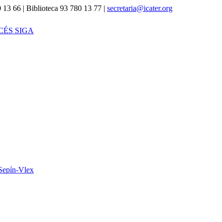
 13 66 | Biblioteca 93 780 13 77 |
secretaria@icater.org
CÉS SIGA
Sepín-Vlex