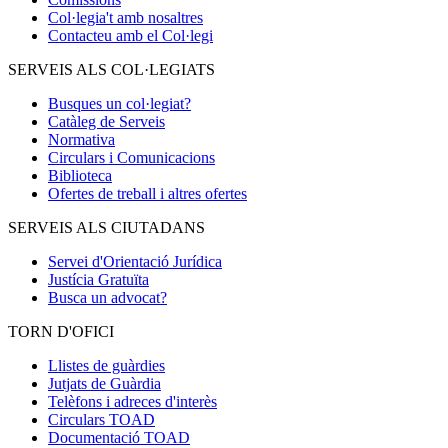
Col·legia't amb nosaltres
Contacteu amb el Col·legi
SERVEIS ALS COL·LEGIATS
Busques un col·legiat?
Catàleg de Serveis
Normativa
Circulars i Comunicacions
Biblioteca
Ofertes de treball i altres ofertes
SERVEIS ALS CIUTADANS
Servei d'Orientació Jurídica
Justícia Gratuïta
Busca un advocat?
TORN D'OFICI
Llistes de guàrdies
Jutjats de Guàrdia
Telèfons i adreces d'interès
Circulars TOAD
Documentació TOAD