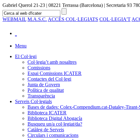
Gabriel Querol 21-23 | 08221 Terrassa (Barcelona) | Secretaria 93 780
WEBMAIL
M.A.S.C.
ACCÉS COL·LEGIATS
COL·LEGIA'T
AC
Menu
El Col·legi
Col·legia’t amb nosaltres
Comissions
Espai Comissions ICATER
Contactes del Col·legi
Junta de Govern
Política de qualitat
Transparència
Serveis Col·legials
Bases de dades: Colex-Compendium.cat-Dataley-Tirant-
Biblioteca ICATER
Biblioteca Digital Abogacía
Busqueu un/a col·legiat/da?
Catàleg de Serveis
Circulars i comunicacions