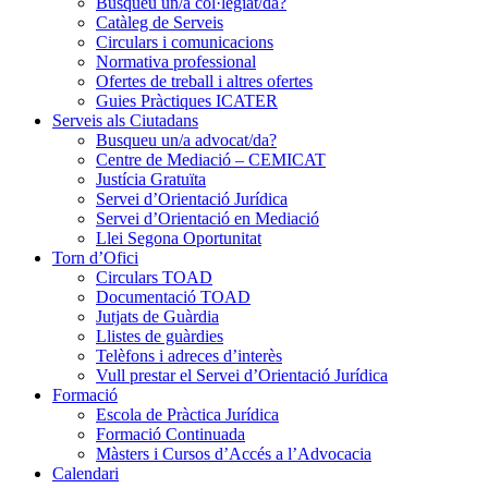
Busqueu un/a col·legiat/da?
Catàleg de Serveis
Circulars i comunicacions
Normativa professional
Ofertes de treball i altres ofertes
Guies Pràctiques ICATER
Serveis als Ciutadans
Busqueu un/a advocat/da?
Centre de Mediació – CEMICAT
Justícia Gratuïta
Servei d’Orientació Jurídica
Servei d’Orientació en Mediació
Llei Segona Oportunitat
Torn d’Ofici
Circulars TOAD
Documentació TOAD
Jutjats de Guàrdia
Llistes de guàrdies
Telèfons i adreces d’interès
Vull prestar el Servei d’Orientació Jurídica
Formació
Escola de Pràctica Jurídica
Formació Continuada
Màsters i Cursos d’Accés a l’Advocacia
Calendari