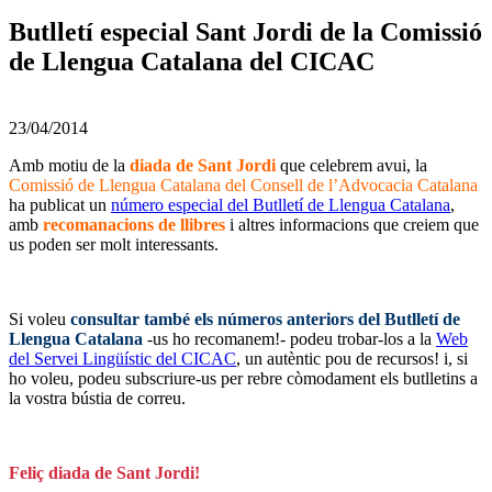
Butlletí especial Sant Jordi de la Comissió
de Llengua Catalana del CICAC
23/04/2014
Amb motiu de la
diada de Sant Jordi
que celebrem avui, la
Comissió de Llengua Catalana del Consell de l’Advocacia Catalana
ha publicat un
número especial del Butlletí de Llengua Catalana
,
amb
recomanacions de llibres
i altres informacions que creiem que
us poden ser molt interessants.
—
Si voleu
consultar també els números anteriors del Butlletí de
Llengua Catalana
-us ho recomanem!- podeu trobar-los a la
Web
del Servei Lingüístic del CICAC
, un autèntic pou de recursos! i, si
ho voleu, podeu subscriure-us per rebre còmodament els butlletins a
la vostra bústia de correu.
—-
Feliç diada de Sant Jordi!