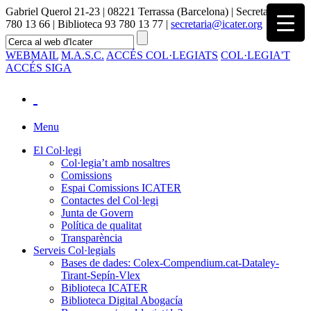
Gabriel Querol 21-23 | 08221 Terrassa (Barcelona) | Secretaria 93
780 13 66 | Biblioteca 93 780 13 77 |
secretaria@icater.org
WEBMAIL
M.A.S.C.
ACCÉS COL·LEGIATS
COL·LEGIA'T
ACCÉS SIGA
Menu
El Col·legi
Col·legia’t amb nosaltres
Comissions
Espai Comissions ICATER
Contactes del Col·legi
Junta de Govern
Política de qualitat
Transparència
Serveis Col·legials
Bases de dades: Colex-Compendium.cat-Dataley-
Tirant-Sepín-Vlex
Biblioteca ICATER
Biblioteca Digital Abogacía