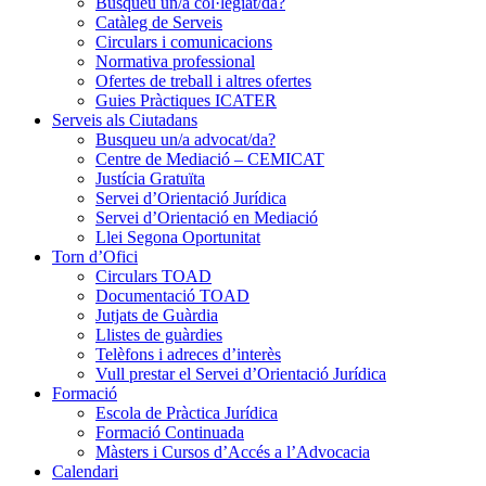
Busqueu un/a col·legiat/da?
Catàleg de Serveis
Circulars i comunicacions
Normativa professional
Ofertes de treball i altres ofertes
Guies Pràctiques ICATER
Serveis als Ciutadans
Busqueu un/a advocat/da?
Centre de Mediació – CEMICAT
Justícia Gratuïta
Servei d’Orientació Jurídica
Servei d’Orientació en Mediació
Llei Segona Oportunitat
Torn d’Ofici
Circulars TOAD
Documentació TOAD
Jutjats de Guàrdia
Llistes de guàrdies
Telèfons i adreces d’interès
Vull prestar el Servei d’Orientació Jurídica
Formació
Escola de Pràctica Jurídica
Formació Continuada
Màsters i Cursos d’Accés a l’Advocacia
Calendari