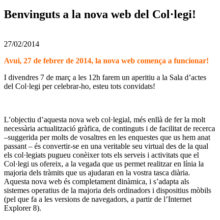
Benvinguts a la nova web del Col·legi!
27/02/2014
Avui, 27 de febrer de 2014, la nova web comença a funcionar!
I divendres 7 de març a les 12h farem un aperitiu a la Sala d’actes
del Col·legi per celebrar-ho, esteu tots convidats!
L’objectiu d’aquesta nova web col·legial, més enllà de fer la molt
necessària actualització gràfica, de continguts i de facilitat de recerca
–suggerida per molts de vosaltres en les enquestes que us hem anat
passant – és convertir-se en una veritable seu virtual des de la qual
els col·legiats pugueu conèixer tots els serveis i activitats que el
Col·legi us ofereix, a la vegada que us permet realitzar en línia la
majoria dels tràmits que us ajudaran en la vostra tasca diària.
Aquesta nova web és completament dinàmica, i s’adapta als
sistemes operatius de la majoria dels ordinadors i dispositius mòbils
(pel que fa a les versions de navegadors, a partir de l’Internet
Explorer 8).