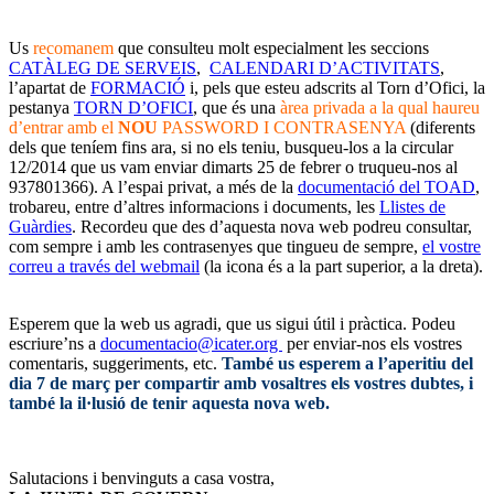
Us
recomanem
que consulteu molt especialment les seccions
CATÀLEG DE SERVEIS
,
CALENDARI D’ACTIVITATS
,
l’apartat de
FORMACIÓ
i, pels que esteu adscrits al Torn d’Ofici, la
pestanya
TORN D’OFICI
, que és una
àrea privada a la qual haureu
d’entrar amb el
NOU
PASSWORD I CONTRASENYA
(diferents
dels que teníem fins ara, si no els teniu, busqueu-los a la circular
12/2014 que us vam enviar dimarts 25 de febrer o truqueu-nos al
937801366). A l’espai privat, a més de la
documentació del TOAD
,
trobareu, entre d’altres informacions i documents, les
Llistes de
Guàrdies
. Recordeu que des d’aquesta nova web podreu consultar,
com sempre i amb les contrasenyes que tingueu de sempre,
el vostre
correu a través del webmail
(la icona és a la part superior, a la dreta).
__________________
Esperem que la web us agradi, que us sigui útil i pràctica. Podeu
escriure’ns a
documentacio@icater.org
per enviar-nos els vostres
comentaris, suggeriments, etc.
També us esperem a l’aperitiu del
dia 7 de març per compartir amb vosaltres els vostres dubtes, i
també la il·lusió de tenir aquesta nova web.
__________________
Salutacions i benvinguts a casa vostra,