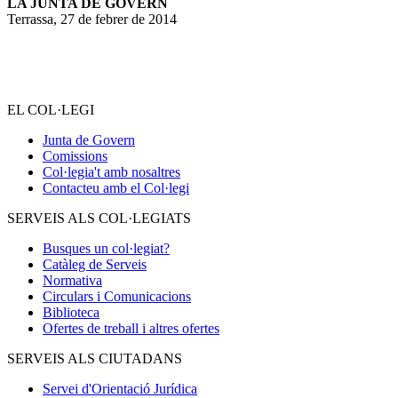
LA JUNTA DE GOVERN
Terrassa, 27 de febrer de 2014
__________________
EL COL·LEGI
Junta de Govern
Comissions
Col·legia't amb nosaltres
Contacteu amb el Col·legi
SERVEIS ALS COL·LEGIATS
Busques un col·legiat?
Catàleg de Serveis
Normativa
Circulars i Comunicacions
Biblioteca
Ofertes de treball i altres ofertes
SERVEIS ALS CIUTADANS
Servei d'Orientació Jurídica