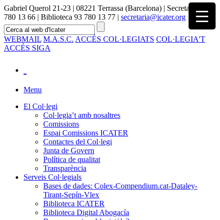
Gabriel Querol 21-23 | 08221 Terrassa (Barcelona) | Secretaria 93
780 13 66 | Biblioteca 93 780 13 77 |
secretaria@icater.org
WEBMAIL
M.A.S.C.
ACCÉS COL·LEGIATS
COL·LEGIA'T
ACCÉS SIGA
Menu
El Col·legi
Col·legia’t amb nosaltres
Comissions
Espai Comissions ICATER
Contactes del Col·legi
Junta de Govern
Política de qualitat
Transparència
Serveis Col·legials
Bases de dades: Colex-Compendium.cat-Dataley-
Tirant-Sepín-Vlex
Biblioteca ICATER
Biblioteca Digital Abogacía