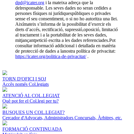
dpd@icater.org
i la mateixa adreça que la
delresponsable. Les seves dades no seran cedides a
persones físiques ni jurídiquespúbliques o privades
sense el seu consentiment, o si no ho autoritza una llei.
Aixímateix s’informa de la possibilitat d’exercir els
drets d’accés, rectificació, supressió,oposició, limitació
al tractament i a la portabilitat de les seves dades,
mitjançantpetició escrita a les dades referenciades.Pot
consultar informació addicional i detallada en matèria
de protecció de dades a lanostra política de privacitat:
https://icater.org/politica-de-privacitat/
.
TORN D'OFICI I SOJ
Accès només Col.legiats
ATENCIÓ AL COL.LEGIAT
Què pot fer el Col.legi per tu?
BUSQUES UN COL.LEGIAT?
Cercador d'Advocats, Administradors Concursals, Àrbitres, etc.
FORMACIÓ CONTINUADA