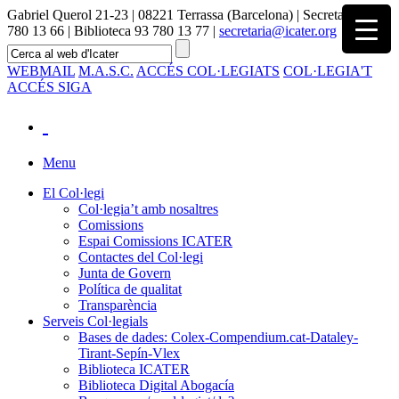
Gabriel Querol 21-23 | 08221 Terrassa (Barcelona) | Secretaria 93
780 13 66 | Biblioteca 93 780 13 77 |
secretaria@icater.org
WEBMAIL
M.A.S.C.
ACCÉS COL·LEGIATS
COL·LEGIA'T
ACCÉS SIGA
Menu
El Col·legi
Col·legia’t amb nosaltres
Comissions
Espai Comissions ICATER
Contactes del Col·legi
Junta de Govern
Política de qualitat
Transparència
Serveis Col·legials
Bases de dades: Colex-Compendium.cat-Dataley-
Tirant-Sepín-Vlex
Biblioteca ICATER
Biblioteca Digital Abogacía