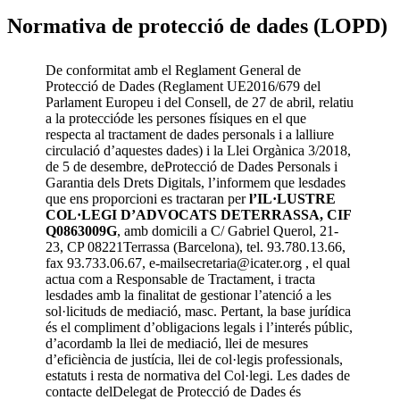
Normativa de protecció de dades (LOPD)
De conformitat amb el Reglament General de
Protecció de Dades (Reglament UE2016/679 del
Parlament Europeu i del Consell, de 27 de abril, relatiu
a la proteccióde les persones físiques en el que
respecta al tractament de dades personals i a lalliure
circulació d’aquestes dades) i la Llei Orgànica 3/2018,
de 5 de desembre, deProtecció de Dades Personals i
Garantia dels Drets Digitals, l’informem que lesdades
que ens proporcioni es tractaran per
l’IL·LUSTRE
COL·LEGI D’ADVOCATS DETERRASSA, CIF
Q0863009G
, amb domicili a C/ Gabriel Querol, 21-
23, CP 08221Terrassa (Barcelona), tel. 93.780.13.66,
fax 93.733.06.67, e-mailsecretaria@icater.org , el qual
actua com a Responsable de Tractament, i tracta
lesdades amb la finalitat de gestionar l’atenció a les
sol·licituds de mediació, masc. Pertant, la base jurídica
és el compliment d’obligacions legals i l’interés públic,
d’acordamb la llei de mediació, llei de mesures
d’eficiència de justícia, llei de col·legis professionals,
estatuts i resta de normativa del Col·legi. Les dades de
contacte delDelegat de Protecció de Dades és