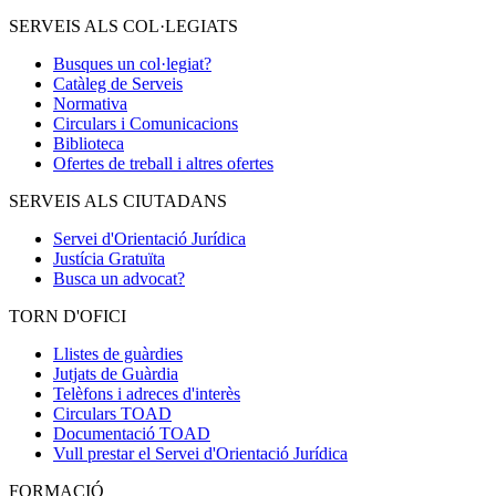
SERVEIS ALS COL·LEGIATS
Busques un col·legiat?
Catàleg de Serveis
Normativa
Circulars i Comunicacions
Biblioteca
Ofertes de treball i altres ofertes
SERVEIS ALS CIUTADANS
Servei d'Orientació Jurídica
Justícia Gratuïta
Busca un advocat?
TORN D'OFICI
Llistes de guàrdies
Jutjats de Guàrdia
Telèfons i adreces d'interès
Circulars TOAD
Documentació TOAD
Vull prestar el Servei d'Orientació Jurídica
FORMACIÓ