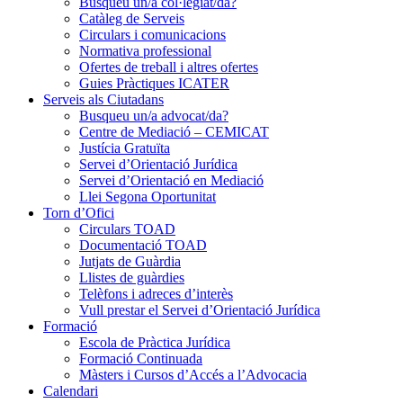
Busqueu un/a col·legiat/da?
Catàleg de Serveis
Circulars i comunicacions
Normativa professional
Ofertes de treball i altres ofertes
Guies Pràctiques ICATER
Serveis als Ciutadans
Busqueu un/a advocat/da?
Centre de Mediació – CEMICAT
Justícia Gratuïta
Servei d’Orientació Jurídica
Servei d’Orientació en Mediació
Llei Segona Oportunitat
Torn d’Ofici
Circulars TOAD
Documentació TOAD
Jutjats de Guàrdia
Llistes de guàrdies
Telèfons i adreces d’interès
Vull prestar el Servei d’Orientació Jurídica
Formació
Escola de Pràctica Jurídica
Formació Continuada
Màsters i Cursos d’Accés a l’Advocacia
Calendari