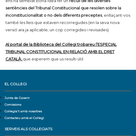
ens ha semblat bona idea fer un
recull de les diverses
sentències del Tribunal Constitucional que resolen sobre la
inconstitucionalitat o no dels diferents preceptes
, enllaçant-vos
també les lleis que estaven recorregudes (en la seva nova
versió ara ja aplicable, un cop corregides i revisades).
Al portal de la Biblioteca del Col·legi trobareu l’ESPECIAL
TRIBUNAL CONSTITUCIONAL EN RELACIÓ AMB EL DRET
CATALÀ,
que esperem que us resulti útil.
EL COL·LEGI
Junta de Govern
Comissions
Col·legia't amb nosaltres
Contacteu amb el Col·legi
SERVEIS ALS COL·LEGIATS