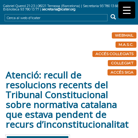
Gabriel Querol 21-23 | 08221 Terrassa (Barcelona) | Secretaria 93 780 13 66 |
Biblioteca 93 780 13 77 |
secretaria@icater.org
WEBMAIL
M.A.S.C.
ACCÉS COL·LEGIATS
COL·LEGIA'T
Atenció: recull de
ACCÉS SIGA
resolucions recents del
Tribunal Constitucional
sobre normativa catalana
que estava pendent de
recurs d’inconstitucionalitat