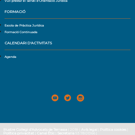
Vull prestar el Servei d'Orientació Jurídica
FORMACIÓ
Escola de Pràctica Jurídica
Formació Continuada
CALENDARI D'ACTIVITATS
Agenda
Il·lustre Col·legi d'Advocats de Terrassa
| 2018 |
Avís legal
|
Política cookies
|
Política privacitat
|
Canal Ètic
|
Secretaria
93 7801366 |