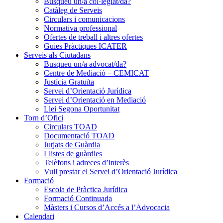
Busqueu un/a col·legiat/da?
Catàleg de Serveis
Circulars i comunicacions
Normativa professional
Ofertes de treball i altres ofertes
Guies Pràctiques ICATER
Serveis als Ciutadans
Busqueu un/a advocat/da?
Centre de Mediació – CEMICAT
Justícia Gratuïta
Servei d’Orientació Jurídica
Servei d’Orientació en Mediació
Llei Segona Oportunitat
Torn d’Ofici
Circulars TOAD
Documentació TOAD
Jutjats de Guàrdia
Llistes de guàrdies
Telèfons i adreces d’interès
Vull prestar el Servei d’Orientació Jurídica
Formació
Escola de Pràctica Jurídica
Formació Continuada
Màsters i Cursos d’Accés a l’Advocacia
Calendari