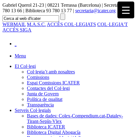
Gabriel Querol 21-23 | 08221 Terrassa (Barcelona) | Secretaria 93
780 13 66 | Biblioteca 93 780 13 77 |
secretaria@icater.org
WEBMAIL
M.A.S.C.
ACCÉS COL·LEGIATS
COL·LEGIA'T
ACCÉS SIGA
Menu
El Col·legi
Col·legia’t amb nosaltres
Comissions
Espai Comissions ICATER
Contactes del Col·legi
Junta de Govern
Política de qualitat
Transparència
Serveis Col·legials
Bases de dades: Colex-Compendium.cat-Dataley-
Tirant-Sepín-Vlex
Biblioteca ICATER
Biblioteca Digital Abogacía