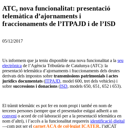
ATC, nova funcionalitat: presentació
telemàtica d’ajornaments i
fraccionaments de l’ITPAJD i de l’ISD
05/12/2017
Us informem que ja teniu disponible una nova funcionalitat a la
seu
electrònica
de l’Agència Tributària de Catalunya (ATC): la
presentació telemàtica d’ajornaments i fraccionaments dels deutes
derivats dels impostos sobre
transmissions patrimonials i actes
jurídics documentats
(
ITPAJD
, model 600, tret dels vehicles) i
sobre
successions i donacions
(
ISD
, models 650, 651, 652 i 653).
El tràmit telemàtic es pot fer en nom propi i també en nom de
terceres persones (sempre que el presentador estigui adherit a un
conveni
o acord de col·laboració per a la presentació telemàtica en
nom d’altri), i l’accés a la funcionalitat requereix
identificació digital
—com pot ser el
carnet ACA de col·legiat ICATER
, l’idCAT