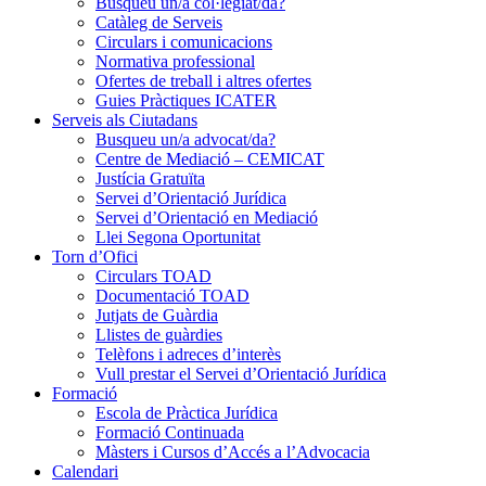
Busqueu un/a col·legiat/da?
Catàleg de Serveis
Circulars i comunicacions
Normativa professional
Ofertes de treball i altres ofertes
Guies Pràctiques ICATER
Serveis als Ciutadans
Busqueu un/a advocat/da?
Centre de Mediació – CEMICAT
Justícia Gratuïta
Servei d’Orientació Jurídica
Servei d’Orientació en Mediació
Llei Segona Oportunitat
Torn d’Ofici
Circulars TOAD
Documentació TOAD
Jutjats de Guàrdia
Llistes de guàrdies
Telèfons i adreces d’interès
Vull prestar el Servei d’Orientació Jurídica
Formació
Escola de Pràctica Jurídica
Formació Continuada
Màsters i Cursos d’Accés a l’Advocacia
Calendari