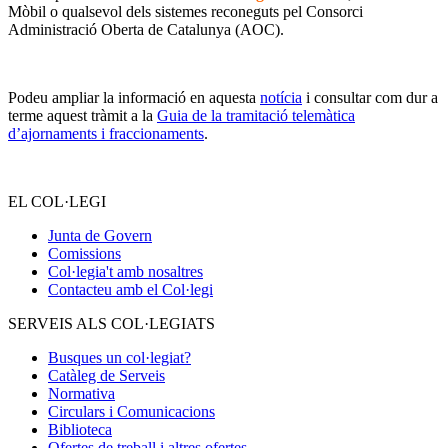
Mòbil o qualsevol dels sistemes reconeguts pel Consorci
Administració Oberta de Catalunya (AOC).
Podeu ampliar la informació en aquesta
notícia
i consultar com dur a
terme aquest tràmit a la
Guia de la tramitació telemàtica
d’ajornaments i fraccionaments
.
–
EL COL·LEGI
Junta de Govern
Comissions
Col·legia't amb nosaltres
Contacteu amb el Col·legi
SERVEIS ALS COL·LEGIATS
Busques un col·legiat?
Catàleg de Serveis
Normativa
Circulars i Comunicacions
Biblioteca
Ofertes de treball i altres ofertes