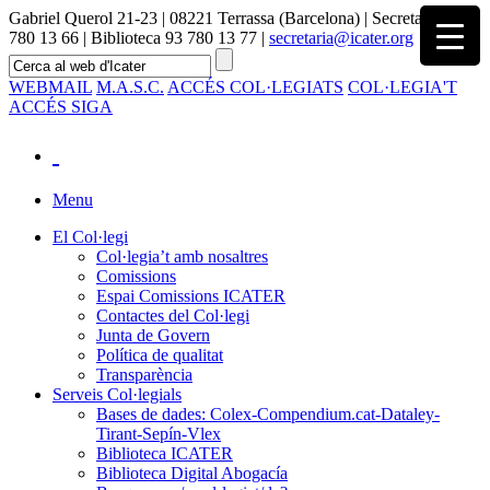
Gabriel Querol 21-23 | 08221 Terrassa (Barcelona) | Secretaria 93
780 13 66 | Biblioteca 93 780 13 77 |
secretaria@icater.org
WEBMAIL
M.A.S.C.
ACCÉS COL·LEGIATS
COL·LEGIA'T
ACCÉS SIGA
Menu
El Col·legi
Col·legia’t amb nosaltres
Comissions
Espai Comissions ICATER
Contactes del Col·legi
Junta de Govern
Política de qualitat
Transparència
Serveis Col·legials
Bases de dades: Colex-Compendium.cat-Dataley-
Tirant-Sepín-Vlex
Biblioteca ICATER
Biblioteca Digital Abogacía