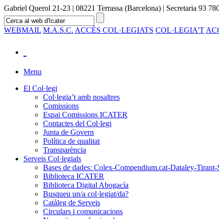
Gabriel Querol 21-23 | 08221 Terrassa (Barcelona) | Secretaria 93 780
WEBMAIL
M.A.S.C.
ACCÉS COL·LEGIATS
COL·LEGIA'T
AC
Menu
El Col·legi
Col·legia’t amb nosaltres
Comissions
Espai Comissions ICATER
Contactes del Col·legi
Junta de Govern
Política de qualitat
Transparència
Serveis Col·legials
Bases de dades: Colex-Compendium.cat-Dataley-Tirant-
Biblioteca ICATER
Biblioteca Digital Abogacía
Busqueu un/a col·legiat/da?
Catàleg de Serveis
Circulars i comunicacions