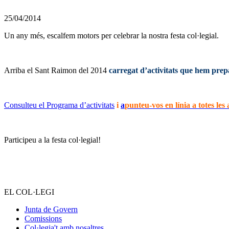
25/04/2014
Un any més, escalfem motors per celebrar la nostra festa col·legial.
———
Arriba el Sant Raimon del 2014
carregat d’activitats que hem prepa
———
Consulteu el Programa d’activitats
i
a
punteu-vos en línia a totes les a
Participeu a la festa col·legial!
EL COL·LEGI
Junta de Govern
Comissions
Col·legia't amb nosaltres