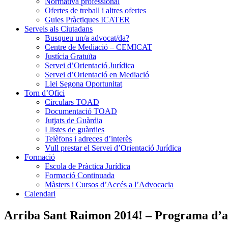
Normativa professional
Ofertes de treball i altres ofertes
Guies Pràctiques ICATER
Serveis als Ciutadans
Busqueu un/a advocat/da?
Centre de Mediació – CEMICAT
Justícia Gratuïta
Servei d’Orientació Jurídica
Servei d’Orientació en Mediació
Llei Segona Oportunitat
Torn d’Ofici
Circulars TOAD
Documentació TOAD
Jutjats de Guàrdia
Llistes de guàrdies
Telèfons i adreces d’interès
Vull prestar el Servei d’Orientació Jurídica
Formació
Escola de Pràctica Jurídica
Formació Continuada
Màsters i Cursos d’Accés a l’Advocacia
Calendari
Arriba Sant Raimon 2014! – Programa d’a