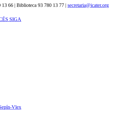
 13 66 | Biblioteca 93 780 13 77 |
secretaria@icater.org
CÉS SIGA
Sepín-Vlex