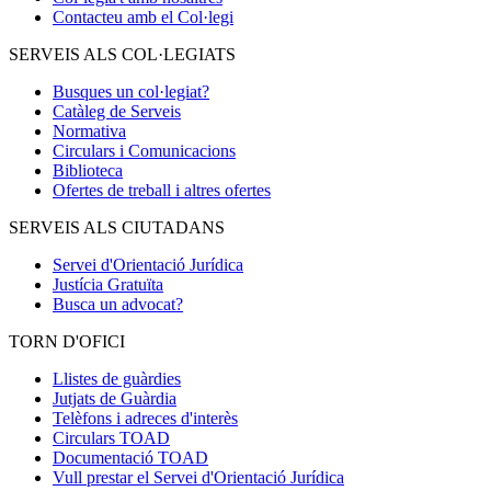
Contacteu amb el Col·legi
SERVEIS ALS COL·LEGIATS
Busques un col·legiat?
Catàleg de Serveis
Normativa
Circulars i Comunicacions
Biblioteca
Ofertes de treball i altres ofertes
SERVEIS ALS CIUTADANS
Servei d'Orientació Jurídica
Justícia Gratuïta
Busca un advocat?
TORN D'OFICI
Llistes de guàrdies
Jutjats de Guàrdia
Telèfons i adreces d'interès
Circulars TOAD
Documentació TOAD
Vull prestar el Servei d'Orientació Jurídica