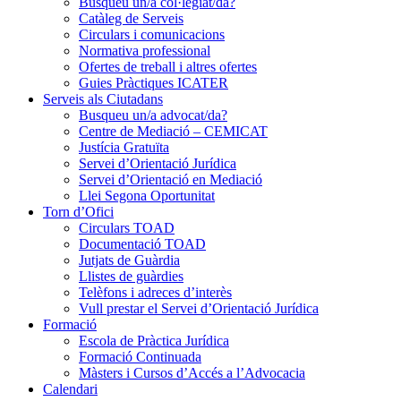
Busqueu un/a col·legiat/da?
Catàleg de Serveis
Circulars i comunicacions
Normativa professional
Ofertes de treball i altres ofertes
Guies Pràctiques ICATER
Serveis als Ciutadans
Busqueu un/a advocat/da?
Centre de Mediació – CEMICAT
Justícia Gratuïta
Servei d’Orientació Jurídica
Servei d’Orientació en Mediació
Llei Segona Oportunitat
Torn d’Ofici
Circulars TOAD
Documentació TOAD
Jutjats de Guàrdia
Llistes de guàrdies
Telèfons i adreces d’interès
Vull prestar el Servei d’Orientació Jurídica
Formació
Escola de Pràctica Jurídica
Formació Continuada
Màsters i Cursos d’Accés a l’Advocacia
Calendari