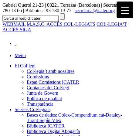
Gabriel Querol 21-23 | 08221 Terrassa (Barcelona) | Secretaria 93
780 13 66 | Biblioteca 93 780 13 77 |
secretaria@icater.org
WEBMAIL
M.A.S.C.
ACCÉS COL·LEGIATS
COL·LEGIA'T
ACCÉS SIGA
Menu
El Col·legi
Col·legia’t amb nosaltres
Comissions
Espai Comissions ICATER
Contactes del Col·legi
Junta de Govern
Política de qualitat
Transparència
Serveis Col·legials
Bases de dades: Colex-Compendium.cat-Dataley-
Tirant-Sepín-Vlex
Biblioteca ICATER
Biblioteca Digital Abogacía