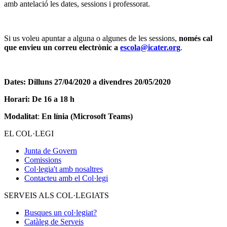
amb antelació les dates, sessions i professorat.
Si us voleu apuntar a alguna o algunes de les sessions,
només cal
que envieu un correu electrònic a
escola@icater.org
.
Dates:
Dilluns 27/04/2020 a divendres 20/05/2020
Horari
:
De 16 a 18 h
Modalitat
:
En línia (Microsoft Teams)
EL COL·LEGI
Junta de Govern
Comissions
Col·legia't amb nosaltres
Contacteu amb el Col·legi
SERVEIS ALS COL·LEGIATS
Busques un col·legiat?
Catàleg de Serveis