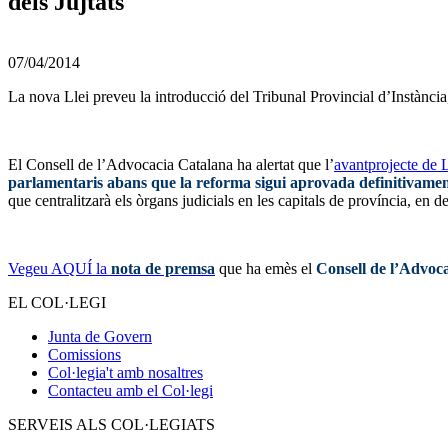
dels Jujtats
07/04/2014
La nova Llei preveu la introducció del Tribunal Provincial d’Instància, 
El Consell de l’Advocacia Catalana ha alertat que l’
avantprojecte de 
parlamentaris abans que la reforma sigui aprovada definitivame
que centralitzarà els òrgans judicials en les capitals de província, en detr
Vegeu AQUÍ la
nota de premsa
que ha emès el
Consell de l’Advoc
EL COL·LEGI
Junta de Govern
Comissions
Col·legia't amb nosaltres
Contacteu amb el Col·legi
SERVEIS ALS COL·LEGIATS