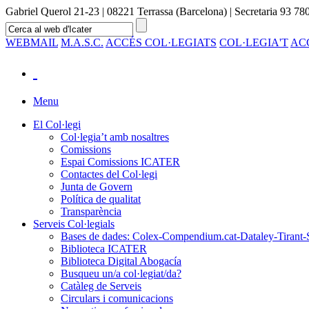
Gabriel Querol 21-23 | 08221 Terrassa (Barcelona) | Secretaria 93 780
WEBMAIL
M.A.S.C.
ACCÉS COL·LEGIATS
COL·LEGIA'T
AC
Menu
El Col·legi
Col·legia’t amb nosaltres
Comissions
Espai Comissions ICATER
Contactes del Col·legi
Junta de Govern
Política de qualitat
Transparència
Serveis Col·legials
Bases de dades: Colex-Compendium.cat-Dataley-Tirant-
Biblioteca ICATER
Biblioteca Digital Abogacía
Busqueu un/a col·legiat/da?
Catàleg de Serveis
Circulars i comunicacions