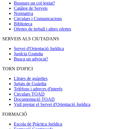
Busques un col·legiat?
Catàleg de Serveis
Normativa
Circulars i Comunicacions
Biblioteca
Ofertes de treball i altres ofertes
SERVEIS ALS CIUTADANS
Servei d'Orientació Jurídica
Justícia Gratuïta
Busca un advocat?
TORN D'OFICI
Llistes de guàrdies
Jutjats de Guàrdia
Telèfons i adreces d'interès
Circulars TOAD
Documentació TOAD
Vull prestar el Servei d'Orientació Jurídica
FORMACIÓ
Escola de Pràctica Jurídica