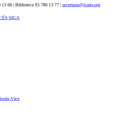
 13 66 | Biblioteca 93 780 13 77 |
secretaria@icater.org
CÉS SIGA
Sepín-Vlex