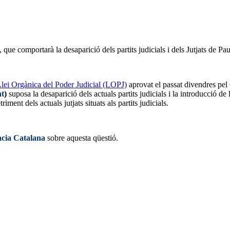
que comportarà la desaparició dels partits judicials i dels Jutjats de Pau
Llei Orgànica del Poder Judicial (LOPJ)
aprovat el passat divendres pel
nt
)
suposa la desaparició dels actuals partits judicials i la introducció d
iment dels actuals jutjats situats als partits judicials.
acia Catalana
sobre aquesta qüestió.