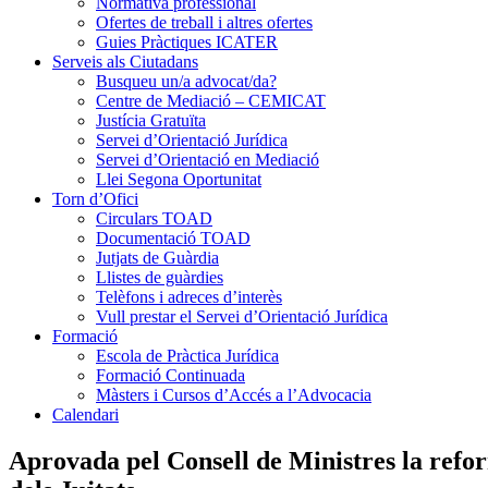
Normativa professional
Ofertes de treball i altres ofertes
Guies Pràctiques ICATER
Serveis als Ciutadans
Busqueu un/a advocat/da?
Centre de Mediació – CEMICAT
Justícia Gratuïta
Servei d’Orientació Jurídica
Servei d’Orientació en Mediació
Llei Segona Oportunitat
Torn d’Ofici
Circulars TOAD
Documentació TOAD
Jutjats de Guàrdia
Llistes de guàrdies
Telèfons i adreces d’interès
Vull prestar el Servei d’Orientació Jurídica
Formació
Escola de Pràctica Jurídica
Formació Continuada
Màsters i Cursos d’Accés a l’Advocacia
Calendari
Aprovada pel Consell de Ministres la refor