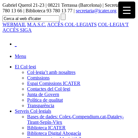
Gabriel Querol 21-23 | 08221 Terrassa (Barcelona) | Secretaria 93
780 13 66 | Biblioteca 93 780 13 77 |
secretaria@icater.org
WEBMAIL
M.A.S.C.
ACCÉS COL·LEGIATS
COL·LEGIA'T
ACCÉS SIGA
Menu
El Col·legi
Col·legia’t amb nosaltres
Comissions
Espai Comissions ICATER
Contactes del Col·legi
Junta de Govern
Política de qualitat
Transparència
Serveis Col·legials
Bases de dades: Colex-Compendium.cat-Dataley-
Tirant-Sepín-Vlex
Biblioteca ICATER
Biblioteca Digital Abogacía