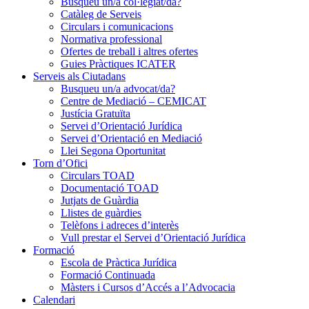
Busqueu un/a col·legiat/da?
Catàleg de Serveis
Circulars i comunicacions
Normativa professional
Ofertes de treball i altres ofertes
Guies Pràctiques ICATER
Serveis als Ciutadans
Busqueu un/a advocat/da?
Centre de Mediació – CEMICAT
Justícia Gratuïta
Servei d’Orientació Jurídica
Servei d’Orientació en Mediació
Llei Segona Oportunitat
Torn d’Ofici
Circulars TOAD
Documentació TOAD
Jutjats de Guàrdia
Llistes de guàrdies
Telèfons i adreces d’interès
Vull prestar el Servei d’Orientació Jurídica
Formació
Escola de Pràctica Jurídica
Formació Continuada
Màsters i Cursos d’Accés a l’Advocacia
Calendari