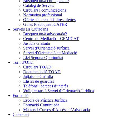
Busqueu un/a col·legiat/da?
Catàleg de Serveis
Circulars i comunicacions
Normativa professional
Ofertes de treball i altres ofertes
Guies Pràctiques ICATER
Serveis als Ciutadans
Busqueu un/a advocat/da?
Centre de Mediació – CEMICAT
Justícia Gratuïta
Servei d’Orientació Jurídica
Servei d’Orientació en Mediació
Llei Segona Oportunitat
Torn d’Ofici
Circulars TOAD
Documentació TOAD
Jutjats de Guàrdia
Llistes de guàrdies
Telèfons i adreces d’interès
Vull prestar el Servei d’Orientació Jurídica
Formació
Escola de Pràctica Jurídica
Formació Continuada
Màsters i Cursos d’Accés a l’Advocacia
Calendari