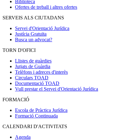
Biblioteca
Ofertes de treball i altres ofertes
SERVEIS ALS CIUTADANS
Servei d'Orientació Jurídica
Justícia Gratuïta
Busca un advocat?
TORN D'OFICI
Llistes de guàrdies
Jutjats de Guàrdia
Telèfons i adreces d'interès
Circulars TOAD
Documentació TOAD
Vull prestar el Servei d'Orientació Jurídica
FORMACIÓ
Escola de Pràctica Jurídica
Formació Continuada
CALENDARI D'ACTIVITATS
Agenda