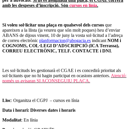
per a advocats
.
Si us és assignada una plaça, el CGAE correrà
amb les despeses d’inscripció. Són
cursos en línia
.
Si voleu sol·licitar una plaça en qualsevol dels cursos
que
apareixen a la llista (ja veureu que són molt poques) heu d’enviar
ABANS de dijous vinent, 10 de juny la vosta sol·licitud a l’adreça
de correu electrònic
planformacion@abogacia.es
indicant
NOM i
COGNOMS, COL·LEGI D’ADSCRIPCIÓ (ICA Terrassa),
CORREU ELECTRÒNIC, TELF. CONTACTE i DNI
.
Les sol·licituds les gestionarà el CGAE i es concedirà prioritat als
sol·licitants que no hi hagin participat en ocasions anteriors.
Atenció:
només us avisaran SI ACONSEGUIU PLAÇA.
Lloc
: Organitza el CGPJ – cursos en línia
Data i horari:
Diverses dates i horaris
Modalitat
: En línia