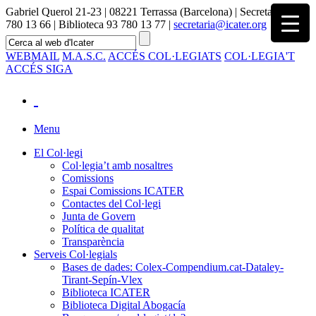
Gabriel Querol 21-23 | 08221 Terrassa (Barcelona) | Secretaria 93
780 13 66 | Biblioteca 93 780 13 77 |
secretaria@icater.org
WEBMAIL
M.A.S.C.
ACCÉS COL·LEGIATS
COL·LEGIA'T
ACCÉS SIGA
Menu
El Col·legi
Col·legia’t amb nosaltres
Comissions
Espai Comissions ICATER
Contactes del Col·legi
Junta de Govern
Política de qualitat
Transparència
Serveis Col·legials
Bases de dades: Colex-Compendium.cat-Dataley-
Tirant-Sepín-Vlex
Biblioteca ICATER
Biblioteca Digital Abogacía