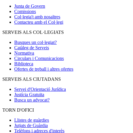
Junta de Govern
Comissions
Col·legia't amb nosaltres
Contacteu amb el Col·legi
SERVEIS ALS COL·LEGIATS
Busques un col·legiat?
Catàleg de Serveis
Normativa
Circulars i Comunicacions
Biblioteca
Ofertes de treball i altres ofertes
SERVEIS ALS CIUTADANS
Servei d'Orientació Jurídica
Justícia Gratuïta
Busca un advocat?
TORN D'OFICI
Llistes de guàrdies
Jutjats de Guàrdia
Telèfons i adreces d'interès