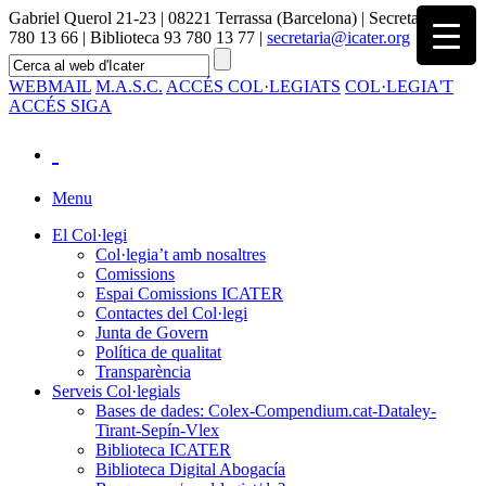
Gabriel Querol 21-23 | 08221 Terrassa (Barcelona) | Secretaria 93
780 13 66 | Biblioteca 93 780 13 77 |
secretaria@icater.org
WEBMAIL
M.A.S.C.
ACCÉS COL·LEGIATS
COL·LEGIA'T
ACCÉS SIGA
Menu
El Col·legi
Col·legia’t amb nosaltres
Comissions
Espai Comissions ICATER
Contactes del Col·legi
Junta de Govern
Política de qualitat
Transparència
Serveis Col·legials
Bases de dades: Colex-Compendium.cat-Dataley-
Tirant-Sepín-Vlex
Biblioteca ICATER
Biblioteca Digital Abogacía