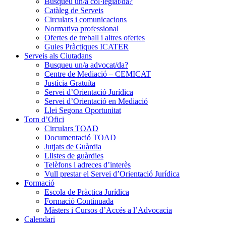
Busqueu un/a col·legiat/da?
Catàleg de Serveis
Circulars i comunicacions
Normativa professional
Ofertes de treball i altres ofertes
Guies Pràctiques ICATER
Serveis als Ciutadans
Busqueu un/a advocat/da?
Centre de Mediació – CEMICAT
Justícia Gratuïta
Servei d’Orientació Jurídica
Servei d’Orientació en Mediació
Llei Segona Oportunitat
Torn d’Ofici
Circulars TOAD
Documentació TOAD
Jutjats de Guàrdia
Llistes de guàrdies
Telèfons i adreces d’interès
Vull prestar el Servei d’Orientació Jurídica
Formació
Escola de Pràctica Jurídica
Formació Continuada
Màsters i Cursos d’Accés a l’Advocacia
Calendari