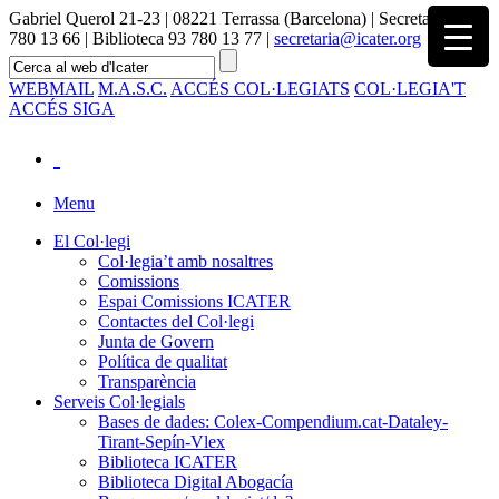
Gabriel Querol 21-23 | 08221 Terrassa (Barcelona) | Secretaria 93
780 13 66 | Biblioteca 93 780 13 77 |
secretaria@icater.org
WEBMAIL
M.A.S.C.
ACCÉS COL·LEGIATS
COL·LEGIA'T
ACCÉS SIGA
Menu
El Col·legi
Col·legia’t amb nosaltres
Comissions
Espai Comissions ICATER
Contactes del Col·legi
Junta de Govern
Política de qualitat
Transparència
Serveis Col·legials
Bases de dades: Colex-Compendium.cat-Dataley-
Tirant-Sepín-Vlex
Biblioteca ICATER
Biblioteca Digital Abogacía