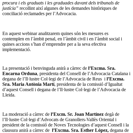
procura i els graduats i les graduades davant dels tribunals de
justícia”
recollint així algunes de les demandes històriques de
conciliació reclamades per l’Advocacia.
En aquest webinar analitzarem quines són les mesures es
contemplen en l’àmbit penal, en l’àmbit civil i en l’àmbit social i
quines accions s’han d’emprendre per a la seva efectiva
implementació.
La presentació i benvinguda anirà a càrrec de
l’Excma. Sra.
Encarna Orduna
, presidenta del Consell de l’Advocacia Catalana i
degana de l’Il·lustre Col·legi de l’Advocacia de Reus i
l’Excma.
Sra. Maria Antònia Martí
, presidenta de la comissió d’Igualtat
d’aquest Consell i degana de l’Il·lustre Col·legi de l’Advocacia de
Lleida.
La moderació a càrrec de
l’Excm. Sr. Joan Martínez
degà de
l’Il·lustre Col·legi d’Advocats de Granollers-Vallès Oriental i
president de la comissió de Noves Tecnologies d’aquest Consell i la
clausura anirà a càrrec de
l’Excma. Sra. Esther López,
degana de