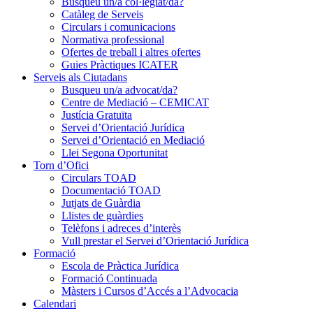
Busqueu un/a col·legiat/da?
Catàleg de Serveis
Circulars i comunicacions
Normativa professional
Ofertes de treball i altres ofertes
Guies Pràctiques ICATER
Serveis als Ciutadans
Busqueu un/a advocat/da?
Centre de Mediació – CEMICAT
Justícia Gratuïta
Servei d’Orientació Jurídica
Servei d’Orientació en Mediació
Llei Segona Oportunitat
Torn d’Ofici
Circulars TOAD
Documentació TOAD
Jutjats de Guàrdia
Llistes de guàrdies
Telèfons i adreces d’interès
Vull prestar el Servei d’Orientació Jurídica
Formació
Escola de Pràctica Jurídica
Formació Continuada
Màsters i Cursos d’Accés a l’Advocacia
Calendari