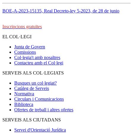
BOE-A-2023-15135, Real Decreto-ley 5-2023, de 28 de junio
Inscripcions gratuïtes
EL COL·LEGI
Junta de Govern
Comissions
Col·legia't amb nosaltres
Contacteu amb el Col·legi
SERVEIS ALS COL·LEGIATS
Busques un col·legiat?
Catàleg de Serveis
Normativa
Circulars i Comunicacions
Biblioteca
Ofertes de treball i altres ofertes
SERVEIS ALS CIUTADANS
Servei d'Orientació Jurídica