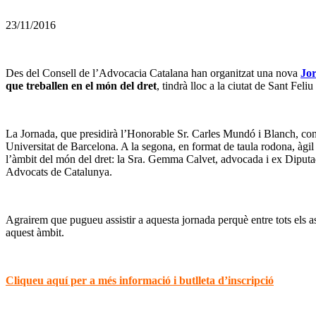
23/11/2016
Des del Consell de l’Advocacia Catalana han organitzat una nova
Jor
que treballen en el món del dret
, tindrà lloc a la ciutat de Sant Feli
La Jornada, que presidirà l’Honorable Sr. Carles Mundó i Blanch, const
Universitat de Barcelona. A la segona, en format de taula rodona, àgil
l’àmbit del món del dret: la Sra. Gemma Calvet, advocada i ex Diputada
Advocats de Catalunya.
Agrairem que pugueu assistir a aquesta jornada perquè entre tots els as
aquest àmbit.
Cliqueu aquí per a més informació i butlleta d’inscripció