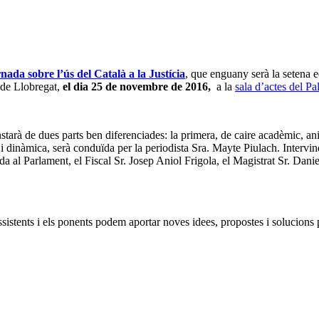
nada sobre l’ús del Català a la Justícia
, que enguany serà la setena 
u de Llobregat,
el
dia 25 de novembre de 2016,
a la
sala d’actes del P
arà de dues parts ben diferenciades: la primera, de caire acadèmic, ani
 i dinàmica, serà conduïda per la periodista Sra. Mayte Piulach. Intervin
 al Parlament, el Fiscal Sr. Josep Aniol Frigola, el Magistrat Sr. Dani
sistents i els ponents podem aportar noves idees, propostes i solucions pe