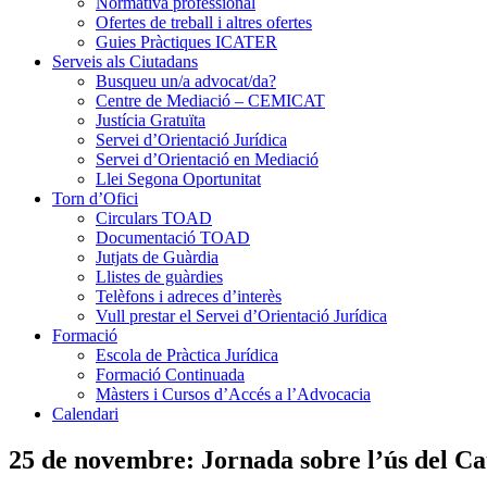
Normativa professional
Ofertes de treball i altres ofertes
Guies Pràctiques ICATER
Serveis als Ciutadans
Busqueu un/a advocat/da?
Centre de Mediació – CEMICAT
Justícia Gratuïta
Servei d’Orientació Jurídica
Servei d’Orientació en Mediació
Llei Segona Oportunitat
Torn d’Ofici
Circulars TOAD
Documentació TOAD
Jutjats de Guàrdia
Llistes de guàrdies
Telèfons i adreces d’interès
Vull prestar el Servei d’Orientació Jurídica
Formació
Escola de Pràctica Jurídica
Formació Continuada
Màsters i Cursos d’Accés a l’Advocacia
Calendari
25 de novembre: Jornada sobre l’ús del Cata