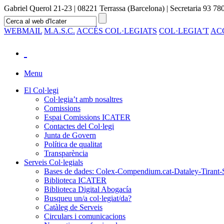
Gabriel Querol 21-23 | 08221 Terrassa (Barcelona) | Secretaria 93 780
WEBMAIL
M.A.S.C.
ACCÉS COL·LEGIATS
COL·LEGIA'T
AC
Menu
El Col·legi
Col·legia’t amb nosaltres
Comissions
Espai Comissions ICATER
Contactes del Col·legi
Junta de Govern
Política de qualitat
Transparència
Serveis Col·legials
Bases de dades: Colex-Compendium.cat-Dataley-Tirant-
Biblioteca ICATER
Biblioteca Digital Abogacía
Busqueu un/a col·legiat/da?
Catàleg de Serveis
Circulars i comunicacions