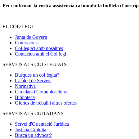
Per confirmar la vostra assistència cal omplir la butlleta d’inscrip
EL COL·LEGI
Junta de Govern
Comissions
Col·legia't amb nosaltres
Contacteu amb el Col·legi
SERVEIS ALS COL·LEGIATS
Busques un col·legiat?
Catàleg de Serveis
Normativa
Circulars i Comunicacions
Biblioteca
Ofertes de treball i altres ofertes
SERVEIS ALS CIUTADANS
Servei d'Orientació Jurídica
Justícia Gratuïta
Busca un advocat?