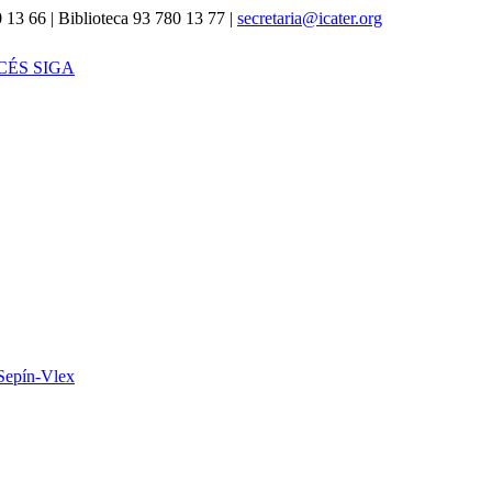
 13 66 | Biblioteca 93 780 13 77 |
secretaria@icater.org
CÉS SIGA
Sepín-Vlex