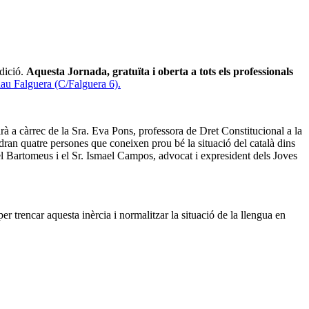
edició.
Aquesta Jornada, gratuïta i oberta a tots els professionals
alau Falguera (C/Falguera 6).
rà a càrrec de la Sra. Eva Pons, professora de Dret Constitucional a la
dran quatre persones que coneixen prou bé la situació del català dins
el Bartomeus i el Sr. Ismael Campos, advocat i expresident dels Joves
r trencar aquesta inèrcia i normalitzar la situació de la llengua en