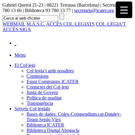
Gabriel Querol 21-23 | 08221 Terrassa (Barcelona) | Secretaria 93
780 13 66 | Biblioteca 93 780 13 77 |
secretaria@icater.org
WEBMAIL
M.A.S.C.
ACCÉS COL·LEGIATS
COL·LEGIA'T
ACCÉS SIGA
Menu
El Col·legi
Col·legia’t amb nosaltres
Comissions
Espai Comissions ICATER
Contactes del Col·legi
Junta de Govern
Política de qualitat
Transparència
Serveis Col·legials
Bases de dades: Colex-Compendium.cat-Dataley-
Tirant-Sepín-Vlex
Biblioteca ICATER
Biblioteca Digital Abogacía