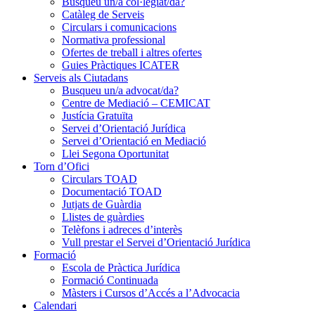
Busqueu un/a col·legiat/da?
Catàleg de Serveis
Circulars i comunicacions
Normativa professional
Ofertes de treball i altres ofertes
Guies Pràctiques ICATER
Serveis als Ciutadans
Busqueu un/a advocat/da?
Centre de Mediació – CEMICAT
Justícia Gratuïta
Servei d’Orientació Jurídica
Servei d’Orientació en Mediació
Llei Segona Oportunitat
Torn d’Ofici
Circulars TOAD
Documentació TOAD
Jutjats de Guàrdia
Llistes de guàrdies
Telèfons i adreces d’interès
Vull prestar el Servei d’Orientació Jurídica
Formació
Escola de Pràctica Jurídica
Formació Continuada
Màsters i Cursos d’Accés a l’Advocacia
Calendari