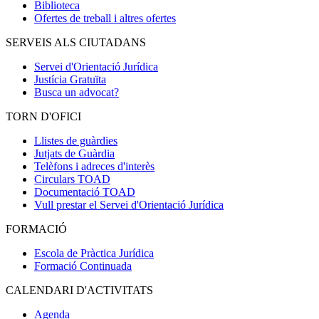
Biblioteca
Ofertes de treball i altres ofertes
SERVEIS ALS CIUTADANS
Servei d'Orientació Jurídica
Justícia Gratuïta
Busca un advocat?
TORN D'OFICI
Llistes de guàrdies
Jutjats de Guàrdia
Telèfons i adreces d'interès
Circulars TOAD
Documentació TOAD
Vull prestar el Servei d'Orientació Jurídica
FORMACIÓ
Escola de Pràctica Jurídica
Formació Continuada
CALENDARI D'ACTIVITATS
Agenda