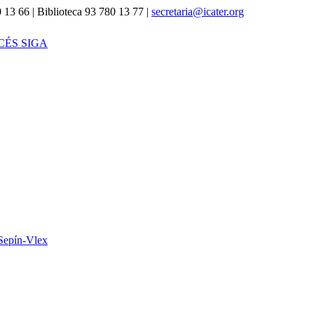
 13 66 | Biblioteca 93 780 13 77 |
secretaria@icater.org
CÉS SIGA
Sepín-Vlex