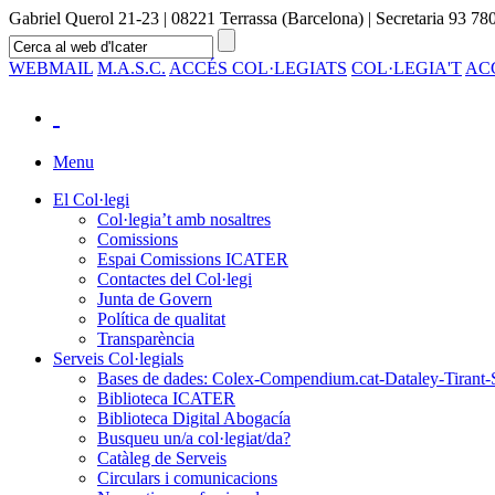
Gabriel Querol 21-23 | 08221 Terrassa (Barcelona) | Secretaria 93 780
WEBMAIL
M.A.S.C.
ACCÉS COL·LEGIATS
COL·LEGIA'T
AC
Menu
El Col·legi
Col·legia’t amb nosaltres
Comissions
Espai Comissions ICATER
Contactes del Col·legi
Junta de Govern
Política de qualitat
Transparència
Serveis Col·legials
Bases de dades: Colex-Compendium.cat-Dataley-Tirant-
Biblioteca ICATER
Biblioteca Digital Abogacía
Busqueu un/a col·legiat/da?
Catàleg de Serveis
Circulars i comunicacions