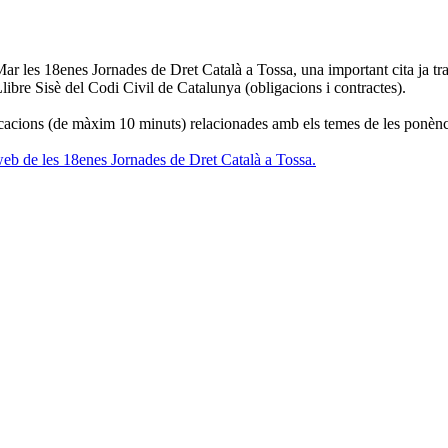
r les 18enes Jornades de Dret Català a Tossa, una important cita ja trad
Llibre Sisè del Codi Civil de Catalunya (obligacions i contractes).
icacions (de màxim 10 minuts) relacionades amb els temes de les ponènci
la web de les 18enes Jornades de Dret Català a Tossa.