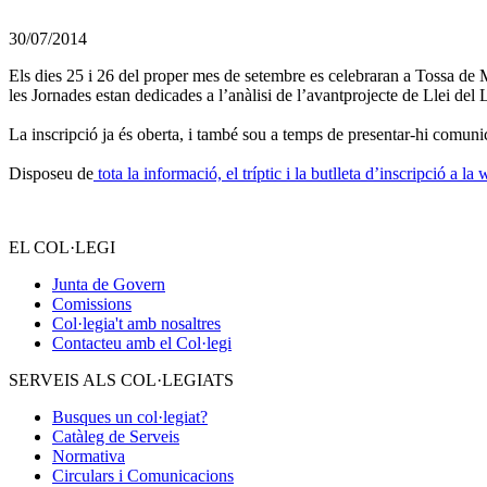
30/07/2014
Els dies 25 i 26 del proper mes de setembre es celebraran a Tossa de Ma
les Jornades estan dedicades a l’anàlisi de l’avantprojecte de Llei del 
–
La inscripció ja és oberta, i també sou a temps de presentar-hi comun
–
Disposeu de
tota la informació, el tríptic i la butlleta d’inscripció a 
EL COL·LEGI
Junta de Govern
Comissions
Col·legia't amb nosaltres
Contacteu amb el Col·legi
SERVEIS ALS COL·LEGIATS
Busques un col·legiat?
Catàleg de Serveis
Normativa
Circulars i Comunicacions