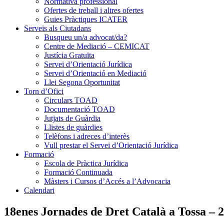
Normativa professional
Ofertes de treball i altres ofertes
Guies Pràctiques ICATER
Serveis als Ciutadans
Busqueu un/a advocat/da?
Centre de Mediació – CEMICAT
Justícia Gratuïta
Servei d’Orientació Jurídica
Servei d’Orientació en Mediació
Llei Segona Oportunitat
Torn d’Ofici
Circulars TOAD
Documentació TOAD
Jutjats de Guàrdia
Llistes de guàrdies
Telèfons i adreces d’interès
Vull prestar el Servei d’Orientació Jurídica
Formació
Escola de Pràctica Jurídica
Formació Continuada
Màsters i Cursos d’Accés a l’Advocacia
Calendari
18enes Jornades de Dret Català a Tossa – 2