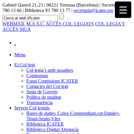
Gabriel Querol 21-23 | 08221 Terrassa (Barcelona) | Secretaria 93
780 13 66 | Biblioteca 93 780 13 77 |
secretaria@icater.org
WEBMAIL
M.A.S.C.
ACCÉS COL·LEGIATS
COL·LEGIA'T
ACCÉS SIGA
Menu
El Col·legi
Col·legia’t amb nosaltres
Comissions
Espai Comissions ICATER
Contactes del Col·legi
Junta de Govern
Política de qualitat
Transparència
Serveis Col·legials
Bases de dades: Colex-Compendium.cat-Dataley-
Tirant-Sepín-Vlex
Biblioteca ICATER
Biblioteca Digital Abogacía