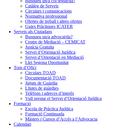
Busqueu un/a col·legiat/da?
Catàleg de Serveis
Circulars i comunicacions
Normativa professional
Ofertes de treball i altres ofertes
Guies Pràctiques ICATER
Serveis als Ciutadans
Busqueu un/a advocat/da?
Centre de Mediació – CEMICAT
Justícia Gratuïta
Servei d’Orientació Jurídica
Servei d’Orientació en Mediació
Llei Segona Oportunitat
Torn d’Ofici
Circulars TOAD
Documentació TOAD
Jutjats de Guàrdia
Llistes de guàrdies
Telèfons i adreces d’interès
Vull prestar el Servei d’Orientació Jurídica
Formació
Escola de Pràctica Jurídica
Formació Continuada
Màsters i Cursos d’Accés a l’Advocacia
Calendari