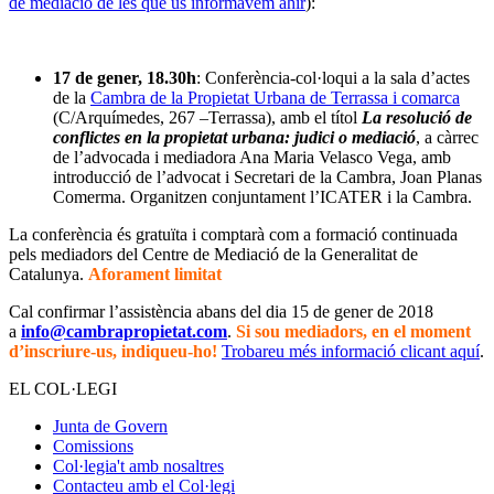
de mediació de les què us informàvem ahir
):
17 de gener, 18.30h
: Conferència-col·loqui a la sala d’actes
de la
Cambra de la Propietat Urbana de Terrassa i comarca
(C/Arquímedes, 267 –Terrassa), amb el títol
La resolució de
conflictes en la propietat urbana: judici o mediació
, a càrrec
de l’advocada i mediadora Ana Maria Velasco Vega, amb
introducció de l’advocat i Secretari de la Cambra, Joan Planas
Comerma. Organitzen conjuntament l’ICATER i la Cambra.
La conferència és gratuïta i comptarà com a formació continuada
pels mediadors del Centre de Mediació de la Generalitat de
Catalunya.
Aforament limitat
Cal confirmar l’assistència abans del dia 15 de gener de 2018
a
info@cambrapropietat.com
.
Si sou mediadors, en el moment
d’inscriure-us, indiqueu-ho!
Trobareu més informació clicant aquí
.
EL COL·LEGI
Junta de Govern
Comissions
Col·legia't amb nosaltres
Contacteu amb el Col·legi