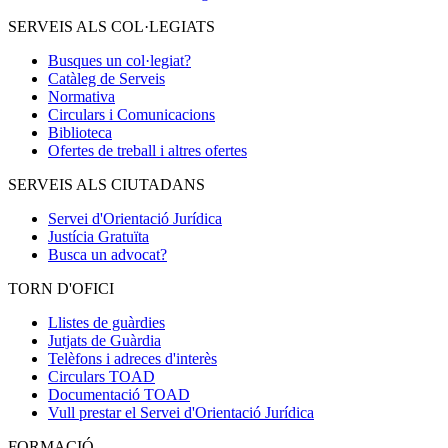
SERVEIS ALS COL·LEGIATS
Busques un col·legiat?
Catàleg de Serveis
Normativa
Circulars i Comunicacions
Biblioteca
Ofertes de treball i altres ofertes
SERVEIS ALS CIUTADANS
Servei d'Orientació Jurídica
Justícia Gratuïta
Busca un advocat?
TORN D'OFICI
Llistes de guàrdies
Jutjats de Guàrdia
Telèfons i adreces d'interès
Circulars TOAD
Documentació TOAD
Vull prestar el Servei d'Orientació Jurídica
FORMACIÓ