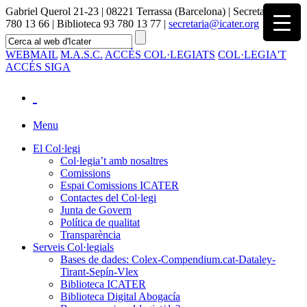
Gabriel Querol 21-23 | 08221 Terrassa (Barcelona) | Secretaria 93
780 13 66 | Biblioteca 93 780 13 77 |
secretaria@icater.org
WEBMAIL
M.A.S.C.
ACCÉS COL·LEGIATS
COL·LEGIA'T
ACCÉS SIGA
Menu
El Col·legi
Col·legia’t amb nosaltres
Comissions
Espai Comissions ICATER
Contactes del Col·legi
Junta de Govern
Política de qualitat
Transparència
Serveis Col·legials
Bases de dades: Colex-Compendium.cat-Dataley-
Tirant-Sepín-Vlex
Biblioteca ICATER
Biblioteca Digital Abogacía