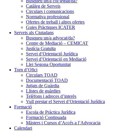
Busqueu un/a col·legiat/da?
Catàleg de Serveis
Circulars i comunicacions
Normativa professional
Ofertes de treball i altres ofertes
Guies Pràctiques ICATER
Serveis als Ciutadans
Busqueu un/a advocat/da?
Centre de Mediació – CEMICAT
Justícia Gratuïta
Servei d’Orientació Jurídica
Servei d’Orientació en Mediació
Llei Segona Oportunitat
Torn d’Ofici
Circulars TOAD
Documentació TOAD
Jutjats de Guàrdia
Llistes de guàrdies
Telèfons i adreces d’interès
Vull prestar el Servei d’Orientació Jurídica
Formació
Escola de Pràctica Jurídica
Formació Continuada
Màsters i Cursos d’Accés a l’Advocacia
Calendari