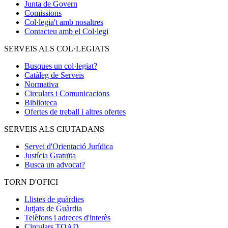
Junta de Govern
Comissions
Col·legia't amb nosaltres
Contacteu amb el Col·legi
SERVEIS ALS COL·LEGIATS
Busques un col·legiat?
Catàleg de Serveis
Normativa
Circulars i Comunicacions
Biblioteca
Ofertes de treball i altres ofertes
SERVEIS ALS CIUTADANS
Servei d'Orientació Jurídica
Justícia Gratuïta
Busca un advocat?
TORN D'OFICI
Llistes de guàrdies
Jutjats de Guàrdia
Telèfons i adreces d'interès
Circulars TOAD