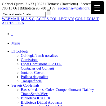
Gabriel Querol 21-23 | 08221 Terrassa (Barcelona) | Secretaria 93
780 13 66 | Biblioteca 93 780 13 77 |
secretaria@icater.org
WEBMAIL
M.A.S.C.
ACCÉS COL·LEGIATS
COL·LEGIA'T
ACCÉS SIGA
Menu
El Col·legi
Col·legia’t amb nosaltres
Comissions
Espai Comissions ICATER
Contactes del Col·legi
Junta de Govern
Política de qualitat
Transparència
Serveis Col·legials
Bases de dades: Colex-Compendium.cat-Dataley-
Tirant-Sepín-Vlex
Biblioteca ICATER
Biblioteca Digital Abogacía