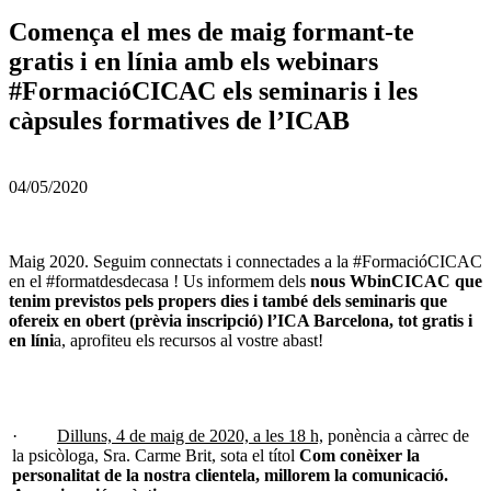
Comença el mes de maig formant-te
gratis i en línia amb els webinars
#FormacióCICAC els seminaris i les
càpsules formatives de l’ICAB
04/05/2020
Maig 2020. Seguim connectats i connectades a la #FormacióCICAC
en el #formatdesdecasa ! Us informem dels
nous WbinCICAC que
tenim previstos pels propers dies i també dels seminaris que
ofereix en obert (prèvia inscripció) l’ICA Barcelona, tot gratis i
en líni
a, aprofiteu els recursos al vostre abast!
·
Dilluns, 4 de maig de 2020, a les 18 h,
ponència a càrrec de
la psicòloga, Sra. Carme Brit, sota el títol
Com conèixer la
personalitat de la nostra clientela, millorem la comunicació.