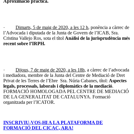
Aproximació pràctica.
·
Dimarts, 5 de maig de 2020, a les 12 h
, ponència a càrrec de
l’Advocada i diputada de la Junta de Govern de l’ICAB, Sra.
Cristina Vallejo Ros, sota el títol
Anàlisi de la jurisprudència més
recent sobre l’IRPH.
·
Dijous, 7 de maig de 2020, a les 18h,
a càrrec de l’advocada
i mediadora, membre de la Junta del Centre de Mediació de Dret
Privat de les Terres de l’Ebre Sra. Núria Cabanes, títol:
Aspectes
legals, processals, laborals i diplomàtics de la mediació
.
FORMACIÓ HOMOLOGADA PEL CENTRE DE MEDIACIÓ
DE LA GENERALITAT DE CATALUNYA. Formació
organitzada per l’ICATOR.
INSCRIVIU-VOS-HI A LA PLATAFORMA DE
FORMACIÓ DEL CICAC, ARA!