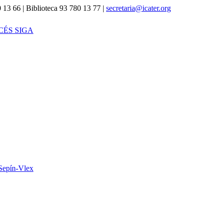
 13 66 | Biblioteca 93 780 13 77 |
secretaria@icater.org
CÉS SIGA
Sepín-Vlex