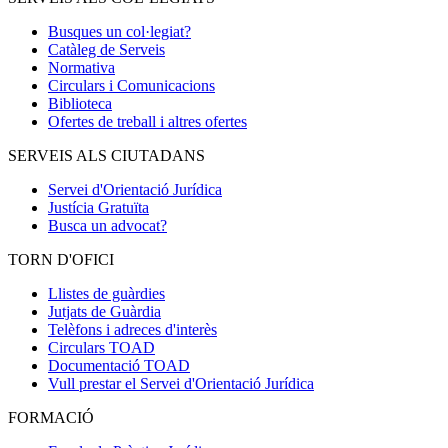
Busques un col·legiat?
Catàleg de Serveis
Normativa
Circulars i Comunicacions
Biblioteca
Ofertes de treball i altres ofertes
SERVEIS ALS CIUTADANS
Servei d'Orientació Jurídica
Justícia Gratuïta
Busca un advocat?
TORN D'OFICI
Llistes de guàrdies
Jutjats de Guàrdia
Telèfons i adreces d'interès
Circulars TOAD
Documentació TOAD
Vull prestar el Servei d'Orientació Jurídica
FORMACIÓ