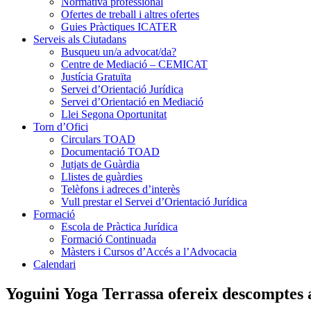
Normativa professional
Ofertes de treball i altres ofertes
Guies Pràctiques ICATER
Serveis als Ciutadans
Busqueu un/a advocat/da?
Centre de Mediació – CEMICAT
Justícia Gratuïta
Servei d’Orientació Jurídica
Servei d’Orientació en Mediació
Llei Segona Oportunitat
Torn d’Ofici
Circulars TOAD
Documentació TOAD
Jutjats de Guàrdia
Llistes de guàrdies
Telèfons i adreces d’interès
Vull prestar el Servei d’Orientació Jurídica
Formació
Escola de Pràctica Jurídica
Formació Continuada
Màsters i Cursos d’Accés a l’Advocacia
Calendari
Yoguini Yoga Terrassa ofereix descomptes a