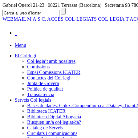
Gabriel Querol 21-23 | 08221 Terrassa (Barcelona) | Secretaria 93 780
WEBMAIL
M.A.S.C.
ACCÉS COL·LEGIATS
COL·LEGIA'T
AC
Menu
El Col·legi
Col·legia’t amb nosaltres
Comissions
Espai Comissions ICATER
Contactes del Col·legi
Junta de Govern
Política de qualitat
Transparència
Serveis Col·legials
Bases de dades: Colex-Compendium.cat-Dataley-Tirant-
Biblioteca ICATER
Biblioteca Digital Abogacía
Busqueu un/a col·legiat/da?
Catàleg de Serveis
Circulars i comunicacions