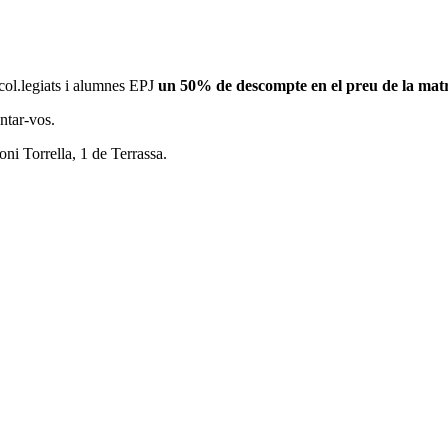
 col.legiats i alumnes EPJ
un 50% de descompte en el preu de la matr
untar-vos.
oni Torrella, 1 de Terrassa.