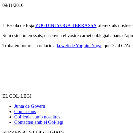
09/11/2016
L’Escola de Ioga
YOGUINI YOGA TERRASSA
ofereix als nostres
Si hi esteu interessats, ensenyeu el vostre carnet col.legial abans d’ap
Trobareu horaris i contacte a
la web de Yoguini Yoga
, que és al C/Ant
EL COL·LEGI
Junta de Govern
Comissions
Col·legia't amb nosaltres
Contacteu amb el Col·legi
SERVEIS ALS COL·LEGIATS