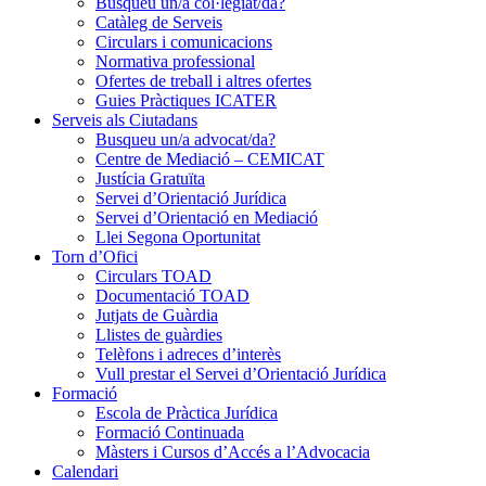
Busqueu un/a col·legiat/da?
Catàleg de Serveis
Circulars i comunicacions
Normativa professional
Ofertes de treball i altres ofertes
Guies Pràctiques ICATER
Serveis als Ciutadans
Busqueu un/a advocat/da?
Centre de Mediació – CEMICAT
Justícia Gratuïta
Servei d’Orientació Jurídica
Servei d’Orientació en Mediació
Llei Segona Oportunitat
Torn d’Ofici
Circulars TOAD
Documentació TOAD
Jutjats de Guàrdia
Llistes de guàrdies
Telèfons i adreces d’interès
Vull prestar el Servei d’Orientació Jurídica
Formació
Escola de Pràctica Jurídica
Formació Continuada
Màsters i Cursos d’Accés a l’Advocacia
Calendari