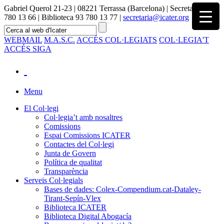
Gabriel Querol 21-23 | 08221 Terrassa (Barcelona) | Secretaria 93
780 13 66 | Biblioteca 93 780 13 77 |
secretaria@icater.org
WEBMAIL
M.A.S.C.
ACCÉS COL·LEGIATS
COL·LEGIA'T
ACCÉS SIGA
Menu
El Col·legi
Col·legia’t amb nosaltres
Comissions
Espai Comissions ICATER
Contactes del Col·legi
Junta de Govern
Política de qualitat
Transparència
Serveis Col·legials
Bases de dades: Colex-Compendium.cat-Dataley-
Tirant-Sepín-Vlex
Biblioteca ICATER
Biblioteca Digital Abogacía