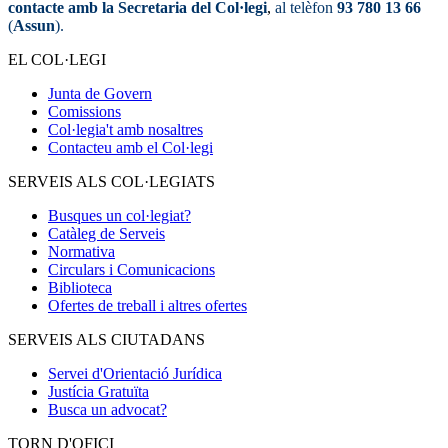
contacte amb la Secretaria del Col·legi
,
al telèfon
93 780 13 66
(
Assun
).
EL COL·LEGI
Junta de Govern
Comissions
Col·legia't amb nosaltres
Contacteu amb el Col·legi
SERVEIS ALS COL·LEGIATS
Busques un col·legiat?
Catàleg de Serveis
Normativa
Circulars i Comunicacions
Biblioteca
Ofertes de treball i altres ofertes
SERVEIS ALS CIUTADANS
Servei d'Orientació Jurídica
Justícia Gratuïta
Busca un advocat?
TORN D'OFICI