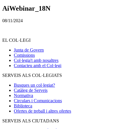
AiWebinar_18N
08/11/2024
EL COL·LEGI
Junta de Govern
Comissions
Col·legia't amb nosaltres
Contacteu amb el Col·legi
SERVEIS ALS COL·LEGIATS
Busques un col·legiat?
Catàleg de Serveis
Normativa
Circulars i Comunicacions
Biblioteca
Ofertes de treball i altres ofertes
SERVEIS ALS CIUTADANS