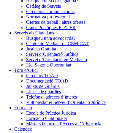
Busqueu un/a col·legiat/da?
Catàleg de Serveis
Circulars i comunicacions
Normativa professional
Ofertes de treball i altres ofertes
Guies Pràctiques ICATER
Serveis als Ciutadans
Busqueu un/a advocat/da?
Centre de Mediació – CEMICAT
Justícia Gratuïta
Servei d’Orientació Jurídica
Servei d’Orientació en Mediació
Llei Segona Oportunitat
Torn d’Ofici
Circulars TOAD
Documentació TOAD
Jutjats de Guàrdia
Llistes de guàrdies
Telèfons i adreces d’interès
Vull prestar el Servei d’Orientació Jurídica
Formació
Escola de Pràctica Jurídica
Formació Continuada
Màsters i Cursos d’Accés a l’Advocacia
Calendari