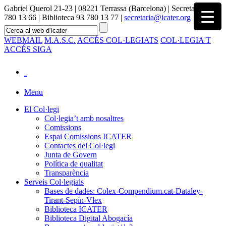
Gabriel Querol 21-23 | 08221 Terrassa (Barcelona) | Secretaria 93
780 13 66 | Biblioteca 93 780 13 77 |
secretaria@icater.org
WEBMAIL
M.A.S.C.
ACCÉS COL·LEGIATS
COL·LEGIA'T
ACCÉS SIGA
Menu
El Col·legi
Col·legia’t amb nosaltres
Comissions
Espai Comissions ICATER
Contactes del Col·legi
Junta de Govern
Política de qualitat
Transparència
Serveis Col·legials
Bases de dades: Colex-Compendium.cat-Dataley-
Tirant-Sepín-Vlex
Biblioteca ICATER
Biblioteca Digital Abogacía