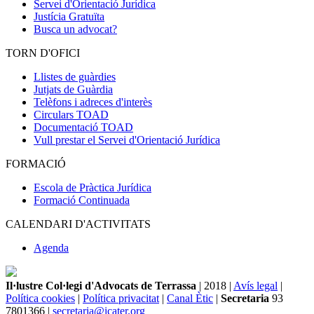
Servei d'Orientació Jurídica
Justícia Gratuïta
Busca un advocat?
TORN D'OFICI
Llistes de guàrdies
Jutjats de Guàrdia
Telèfons i adreces d'interès
Circulars TOAD
Documentació TOAD
Vull prestar el Servei d'Orientació Jurídica
FORMACIÓ
Escola de Pràctica Jurídica
Formació Continuada
CALENDARI D'ACTIVITATS
Agenda
Il·lustre Col·legi d'Advocats de Terrassa
| 2018 |
Avís legal
|
Política cookies
|
Política privacitat
|
Canal Ètic
|
Secretaria
93
7801366 |
secretaria@icater.org